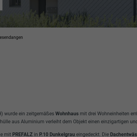
N
iesendangen
H) wurde ein zeitgemäßes
Wohnhaus
mit drei Wohneinheiten erri
hülle aus Aluminium verleiht dem Objekt einen einzigartigen un
e mit
PREFALZ
in
P.10 Dunkelgrau
eingedeckt. Die
Dachentwä