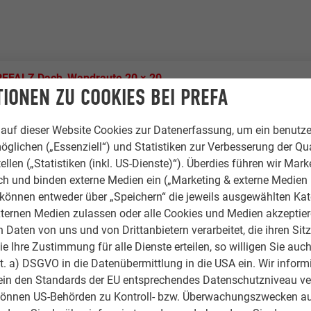
REFALZ Dach
,
Wandraute 20 × 20
IONEN ZU COOKIES BEI PREFA
iß, 19 P.10 Dunkelgrau
auf dieser Website Cookies zur Datenerfassung, um ein benutze
öglichen („Essenziell“) und Statistiken zur Verbesserung der Qua
 Architektur GmbH
ellen („Statistiken (inkl. US-Dienste)“). Überdies führen wir Mark
rch und binden externe Medien ein („Marketing & externe Medien (
iess AG / Brogle Gmbh
e können entweder über „Speichern“ die jeweils ausgewählten Ka
ternen Medien zulassen oder alle Cookies und Medien akzeptier
Daten von uns und von Drittanbietern verarbeitet, die ihren Sit
 Ihre Zustimmung für alle Dienste erteilen, so willigen Sie auch
lit. a) DSGVO in die Datenübermittlung in die USA ein. Wir inform
ein den Standards der EU entsprechendes Datenschutzniveau ve
 Mehrfamilienhäuser
können US-Behörden zu Kontroll- bzw. Überwachungszwecken au