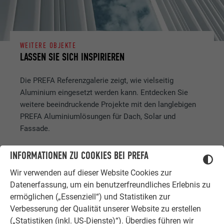
WEITERE OBJEKTE
LASSEN SIE SICH INSPIRIEREN
Die PREFA Referenzgalerie zeigt, wie vielseitig
Aluminium eingesetzt werden kann. Entdecken Sie
weitere beeindruckende Projekte mit den langlebigen
PREFA Aluminiumlösungen für Dach, Solar und
Fassade.
INFORMATIONEN ZU COOKIES BEI PREFA
MEHR REFERENZEN ANSEHEN
Wir verwenden auf dieser Website Cookies zur
Datenerfassung, um ein benutzerfreundliches Erlebnis zu
ermöglichen („Essenziell“) und Statistiken zur
Verbesserung der Qualität unserer Website zu erstellen
(„Statistiken (inkl. US-Dienste)“). Überdies führen wir