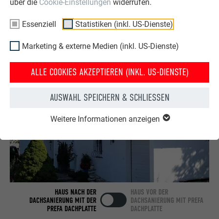
über die
Cookie-Einstellungen
widerrufen.
OBJEKTE VOR UND NACH DER SANIERUNG
PREFA SANIERUNGSGALERIE
Essenziell
Statistiken (inkl. US-Dienste)
Marketing & externe Medien (inkl. US-Dienste)
ALLE COOKIES AKZEPTIEREN (INKL. US-DIENSTE)
AUSWAHL SPEICHERN & SCHLIESSEN
Weitere Informationen anzeigen
HAUS NACH DER
HAUS VOR DER
DACHSANIERUNG MIT DER
DACHSANIERUNG MIT PREFA
PREFA DACHPLATTE
DACHPLATTE