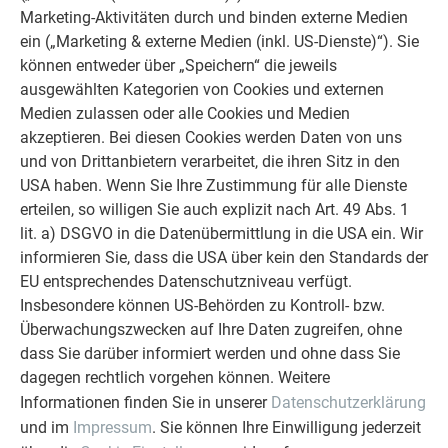
Marketing-Aktivitäten durch und binden externe Medien
ein („Marketing & externe Medien (inkl. US-Dienste)“). Sie
können entweder über „Speichern“ die jeweils
ZUFRIEDENE KUNDEN
ausgewählten Kategorien von Cookies und externen
ERFAHRUNGSBERICHTE
Medien zulassen oder alle Cookies und Medien
Ob Bauherr, Sanierer, Verarbeiter oder
akzeptieren. Bei diesen Cookies werden Daten von uns
Architekt - die Zufriedenheit all
und von Drittanbietern verarbeitet, die ihren Sitz in den
unserer Kunden liegt uns am Herzen.
USA haben. Wenn Sie Ihre Zustimmung für alle Dienste
Deshalb versuchen wir als PREFA in
erteilen, so willigen Sie auch explizit nach Art. 49 Abs. 1
allen Phasen Ihres Projektes als
lit. a) DSGVO in die Datenübermittlung in die USA ein. Wir
starker Begleiter zur Seite zu stehen.
informieren Sie, dass die USA über kein den Standards der
Überzeugen Sie sich selbst!
EU entsprechendes Datenschutzniveau verfügt.
Insbesondere können US-Behörden zu Kontroll- bzw.
WEITERLESEN
Überwachungszwecken auf Ihre Daten zugreifen, ohne
dass Sie darüber informiert werden und ohne dass Sie
dagegen rechtlich vorgehen können. Weitere
Informationen finden Sie in unserer
Datenschutzerklärung
und im
Impressum
. Sie können Ihre Einwilligung jederzeit