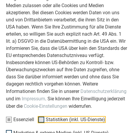
Deshalb versuchen wir als PREFA in
Medien zulassen oder alle Cookies und Medien
allen Phasen Ihres Projektes als
akzeptieren. Bei diesen Cookies werden Daten von uns
starker Begleiter zur Seite zu stehen.
und von Drittanbietern verarbeitet, die ihren Sitz in den
Überzeugen Sie sich selbst!
USA haben. Wenn Sie Ihre Zustimmung für alle Dienste
erteilen, so willigen Sie auch explizit nach Art. 49 Abs. 1
WEITERLESEN
lit. a) DSGVO in die Datenübermittlung in die USA ein. Wir
informieren Sie, dass die USA über kein den Standards der
EU entsprechendes Datenschutzniveau verfügt.
Insbesondere können US-Behörden zu Kontroll- bzw.
Überwachungszwecken auf Ihre Daten zugreifen, ohne
dass Sie darüber informiert werden und ohne dass Sie
OBJEKTE VOR UND NACH DER SANIERUNG
dagegen rechtlich vorgehen können. Weitere
PREFA SANIERUNGSGALERIE
Informationen finden Sie in unserer
Datenschutzerklärung
und im
Impressum
. Sie können Ihre Einwilligung jederzeit
über die
Cookie-Einstellungen
widerrufen.
Essenziell
Statistiken (inkl. US-Dienste)
Marketing & externe Medien (inkl. US-Dienste)