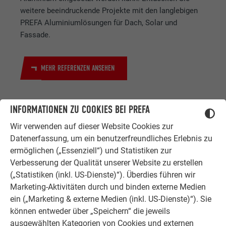
weitere beeindruckende Projekte mit den langlebigen
PREFA Aluminiumlösungen für Dach, Solar und
Fassade.
MEHR REFERENZEN ANSEHEN
INFORMATIONEN ZU COOKIES BEI PREFA
Wir verwenden auf dieser Website Cookies zur
Datenerfassung, um ein benutzerfreundliches Erlebnis zu
ermöglichen („Essenziell“) und Statistiken zur
Verbesserung der Qualität unserer Website zu erstellen
ZUFRIEDENE KUNDEN
(„Statistiken (inkl. US-Dienste)“). Überdies führen wir
ERFAHRUNGSBERICHTE
Marketing-Aktivitäten durch und binden externe Medien
Ob Bauherr, Sanierer, Verarbeiter oder
ein („Marketing & externe Medien (inkl. US-Dienste)“). Sie
Architekt - die Zufriedenheit all
können entweder über „Speichern“ die jeweils
unserer Kunden liegt uns am Herzen.
ausgewählten Kategorien von Cookies und externen