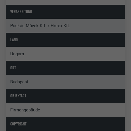
VERARBEITUNG
Puskás Művek Kft. / Horex Kft.
LAND
Ungarn
ORT
Budapest
OBJEKTART
Firmengebäude
COPYRIGHT