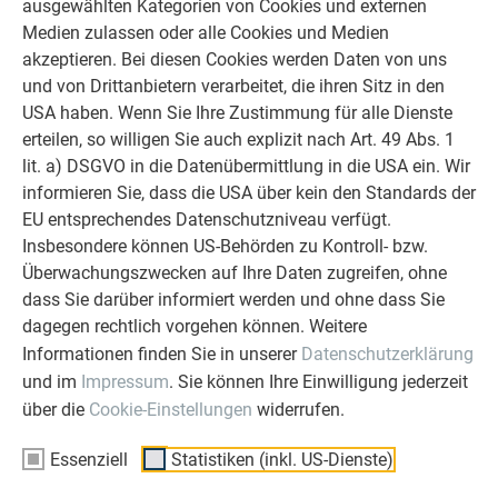
ausgewählten Kategorien von Cookies und externen
unserer Kunden liegt uns am Herzen.
Medien zulassen oder alle Cookies und Medien
Deshalb versuchen wir als PREFA in
akzeptieren. Bei diesen Cookies werden Daten von uns
allen Phasen Ihres Projektes als
und von Drittanbietern verarbeitet, die ihren Sitz in den
starker Begleiter zur Seite zu stehen.
USA haben. Wenn Sie Ihre Zustimmung für alle Dienste
Überzeugen Sie sich selbst!
erteilen, so willigen Sie auch explizit nach Art. 49 Abs. 1
lit. a) DSGVO in die Datenübermittlung in die USA ein. Wir
WEITERLESEN
informieren Sie, dass die USA über kein den Standards der
EU entsprechendes Datenschutzniveau verfügt.
Insbesondere können US-Behörden zu Kontroll- bzw.
Überwachungszwecken auf Ihre Daten zugreifen, ohne
dass Sie darüber informiert werden und ohne dass Sie
OBJEKTE VOR UND NACH DER SANIERUNG
dagegen rechtlich vorgehen können. Weitere
PREFA SANIERUNGSGALERIE
Informationen finden Sie in unserer
Datenschutzerklärung
und im
Impressum
. Sie können Ihre Einwilligung jederzeit
über die
Cookie-Einstellungen
widerrufen.
Essenziell
Statistiken (inkl. US-Dienste)