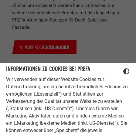
Aluminium eingesetzt werden kann. Entdecken Sie
weitere beeindruckende Projekte mit den langlebigen
PREFA Aluminiumlösungen für Dach, Solar und
Fassade.
MEHR REFERENZEN ANSEHEN
INFORMATIONEN ZU COOKIES BEI PREFA
Wir verwenden auf dieser Website Cookies zur
Datenerfassung, um ein benutzerfreundliches Erlebnis zu
ermöglichen („Essenziell“) und Statistiken zur
Verbesserung der Qualität unserer Website zu erstellen
ZUFRIEDENE KUNDEN
(„Statistiken (inkl. US-Dienste)“). Überdies führen wir
ERFAHRUNGSBERICHTE
Marketing-Aktivitäten durch und binden externe Medien
ein („Marketing & externe Medien (inkl. US-Dienste)“). Sie
Ob Bauherr, Sanierer, Verarbeiter oder
können entweder über „Speichern“ die jeweils
Architekt - die Zufriedenheit all