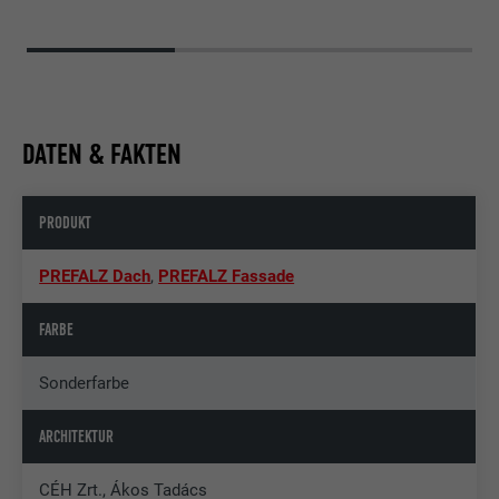
DATEN & FAKTEN
PRODUKT
PREFALZ Dach
,
PREFALZ Fassade
FARBE
Sonderfarbe
ARCHITEKTUR
CÉH Zrt., Ákos Tadács