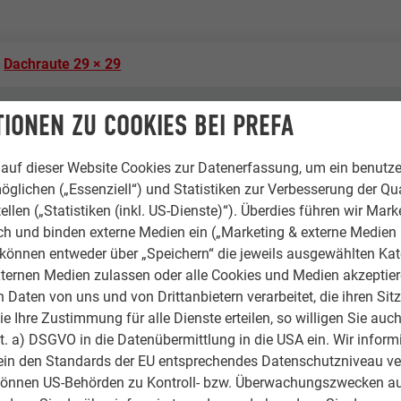
Dachraute 29 × 29
07 P.10 Hellgrau
IONEN ZU COOKIES BEI PREFA
Pario s.r.o.
auf dieser Website Cookies zur Datenerfassung, um ein benutze
öglichen („Essenziell“) und Statistiken zur Verbesserung der Qua
-
ellen („Statistiken (inkl. US-Dienste)“). Überdies führen wir Mark
rch und binden externe Medien ein („Marketing & externe Medien (
Tschechien
e können entweder über „Speichern“ die jeweils ausgewählten Ka
ternen Medien zulassen oder alle Cookies und Medien akzeptier
Hradec Kralove
Daten von uns und von Drittanbietern verarbeitet, die ihren Sit
 Ihre Zustimmung für alle Dienste erteilen, so willigen Sie auch
Denkmalgeschützte Gebäude
lit. a) DSGVO in die Datenübermittlung in die USA ein. Wir inform
ein den Standards der EU entsprechendes Datenschutzniveau ve
© PREFA | Croce & Wir
können US-Behörden zu Kontroll- bzw. Überwachungszwecken au