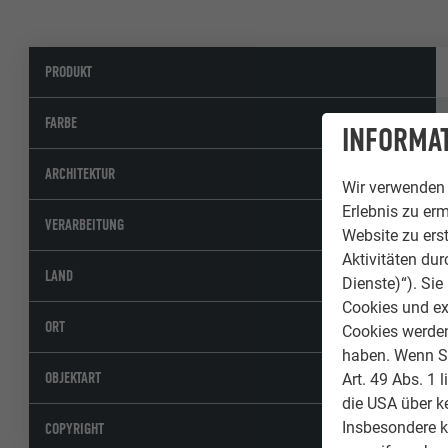
PRODUKT
FARBE
INFORMAT
ARCHITEKTUR
Wir verwenden 
Erlebnis zu erm
VERARBEITUNG
Website zu erst
Aktivitäten du
LAND
Dienste)“). Si
Cookies und ex
ORT
Cookies werden 
haben. Wenn Sie
OBJEKTART
Art. 49 Abs. 1 
die USA über k
Insbesondere 
COPYRIGHT