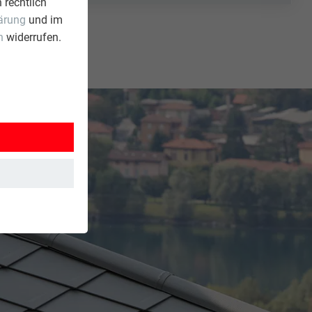
 rechtlich
ärung
und im
n
widerrufen.