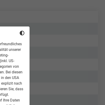
rfreundliches
lität unserer
eting-
inkl. US-
tegorien von
en. Bei diesen
z in den USA
 explizit nach
ieren Sie, dass
rfügt.
f Ihre Daten