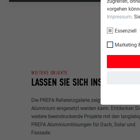
zugreifen, ohn
vorgehen könne
Impressum
. S
Essenziell
Marketing &
WEITERE OBJEKTE
LASSEN SIE SICH INSPIRIEREN
Die PREFA Referenzgalerie zeigt, wie vielseitig
Aluminium eingesetzt werden kann. Entdecken Si
weitere beeindruckende Projekte mit den langlebi
PREFA Aluminiumlösungen für Dach, Solar und
Fassade.