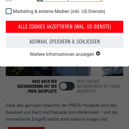
Marketing & externe Medien (inkl. US-Dienste)
ALLE COOKIES AKZEPTIEREN (INKL. US-DIENSTE)
AUSWAHL SPEICHERN & SCHLIESSEN
Weitere Informationen anzeigen
HAUS NACH DER
HAUS VOR DER
DACHSANIERUNG MIT DER
DACHSANIERUNG MIT PREFA
PREFA DACHPLATTE
DACHPLATTE
Dank des geringen Gewichts der PREFA Produkte wird das
Sanieren von Dach und Fassade zum Kinderspiel – und der
kosmetische Eingriff macht auch optisch einiges her.