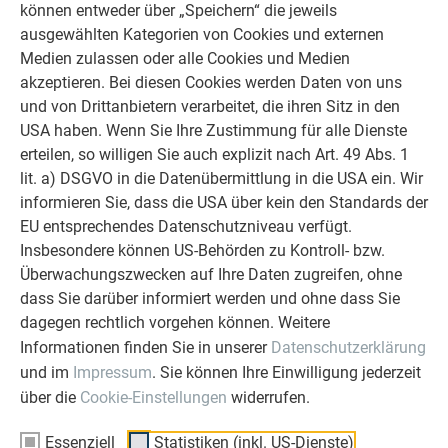
können entweder über „Speichern“ die jeweils
Ob Bauherr, Sanierer, Verarbeiter oder
ausgewählten Kategorien von Cookies und externen
Architekt - die Zufriedenheit all
Medien zulassen oder alle Cookies und Medien
unserer Kunden liegt uns am Herzen.
akzeptieren. Bei diesen Cookies werden Daten von uns
Deshalb versuchen wir als PREFA in
und von Drittanbietern verarbeitet, die ihren Sitz in den
allen Phasen Ihres Projektes als
USA haben. Wenn Sie Ihre Zustimmung für alle Dienste
starker Begleiter zur Seite zu stehen.
erteilen, so willigen Sie auch explizit nach Art. 49 Abs. 1
Überzeugen Sie sich selbst!
lit. a) DSGVO in die Datenübermittlung in die USA ein. Wir
informieren Sie, dass die USA über kein den Standards der
WEITERLESEN
EU entsprechendes Datenschutzniveau verfügt.
Insbesondere können US-Behörden zu Kontroll- bzw.
Überwachungszwecken auf Ihre Daten zugreifen, ohne
dass Sie darüber informiert werden und ohne dass Sie
dagegen rechtlich vorgehen können. Weitere
Informationen finden Sie in unserer
Datenschutzerklärung
OBJEKTE VOR UND NACH DER SANIERUNG
PREFA SANIERUNGSGALERIE
und im
Impressum
. Sie können Ihre Einwilligung jederzeit
über die
Cookie-Einstellungen
widerrufen.
Essenziell
Statistiken (inkl. US-Dienste)