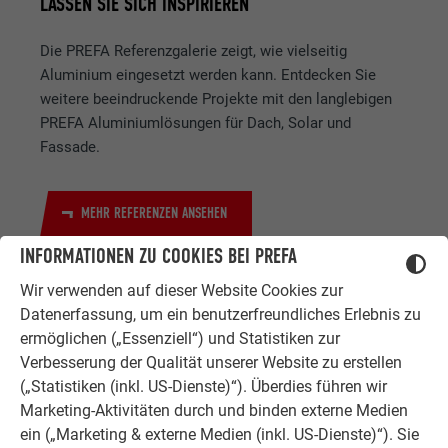
LASSEN SIE SICH INSPIRIEREN
Die PREFA Referenzgalerie zeigt, wie vielseitig
Aluminium eingesetzt werden kann. Entdecken Sie
weitere beeindruckende Projekte mit den langlebigen
PREFA Aluminiumlösungen für Dach, Solar und
Fassade.
MEHR REFERENZEN ANSEHEN
INFORMATIONEN ZU COOKIES BEI PREFA
Wir verwenden auf dieser Website Cookies zur
Datenerfassung, um ein benutzerfreundliches Erlebnis zu
ermöglichen („Essenziell“) und Statistiken zur
Verbesserung der Qualität unserer Website zu erstellen
(„Statistiken (inkl. US-Dienste)“). Überdies führen wir
Marketing-Aktivitäten durch und binden externe Medien
ZUFRIEDENE KUNDEN
ERFAHRUNGSBERICHTE
ein („Marketing & externe Medien (inkl. US-Dienste)“). Sie