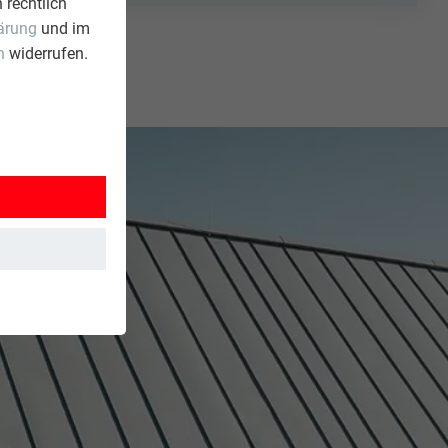
 rechtlich
ärung
und im
n
widerrufen.