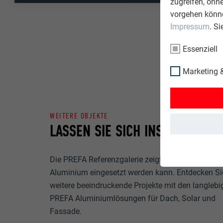
zugreifen, ohn
vorgehen könne
Impressum
. S
Essenziell
Marketing &
WEITERE OBJEKTE
LASSEN SIE SICH INSPIRIEREN
Die PREFA Referenzgalerie zeigt, wie vielseitig
Aluminium eingesetzt werden kann. Entdecken Si
weitere beeindruckende Projekte mit den langlebi
PREFA Aluminiumlösungen für Dach, Solar und
Fassade.