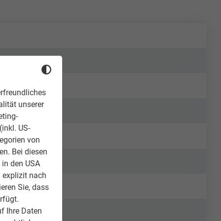
rfreundliches
lität unserer
eting-
inkl. US-
tegorien von
en. Bei diesen
z in den USA
 explizit nach
ieren Sie, dass
rfügt.
f Ihre Daten