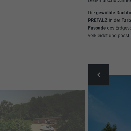
Denkmalschutzamtes 
Die
gewölbte Dachf
PREFALZ
in der
Farb
Fassade
des Erdges
verkleidet und passt