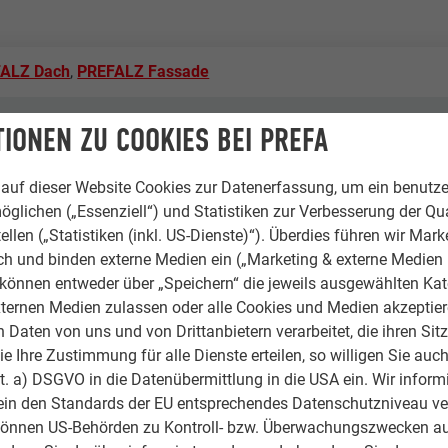
ALZ Dach
,
PREFALZ Fassade
atina grau
IONEN ZU COOKIES BEI PREFA
Architecture
auf dieser Website Cookies zur Datenerfassung, um ein benutze
öglichen („Essenziell“) und Statistiken zur Verbesserung der Qua
Metal Roofing
ellen („Statistiken (inkl. US-Dienste)“). Überdies führen wir Mark
rch und binden externe Medien ein („Marketing & externe Medien (
nigtes Königreich
e können entweder über „Speichern“ die jeweils ausgewählten Ka
ternen Medien zulassen oder alle Cookies und Medien akzeptier
ston
Daten von uns und von Drittanbietern verarbeitet, die ihren Sit
 Ihre Zustimmung für alle Dienste erteilen, so willigen Sie auch
amilienhäuser
lit. a) DSGVO in die Datenübermittlung in die USA ein. Wir inform
ein den Standards der EU entsprechendes Datenschutzniveau ve
rketing Adventures
können US-Behörden zu Kontroll- bzw. Überwachungszwecken au