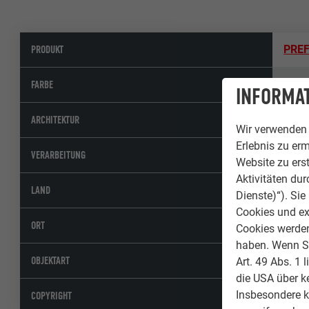
PRODUKT
PREF
47 P
FARBE
INFORMAT
KGB 
ARCHITEKTUR
Wir verwenden 
Erlebnis zu erm
Full 
VERARBEITUNG
Website zu erst
Aktivitäten du
Verei
LAND
Dienste)“). Si
Cookies und ex
Syer
ORT
Cookies werden 
haben. Wenn Sie
Einf
OBJEKTART
Art. 49 Abs. 1 
die USA über k
© Ma
Insbesondere 
COPYRIGHT