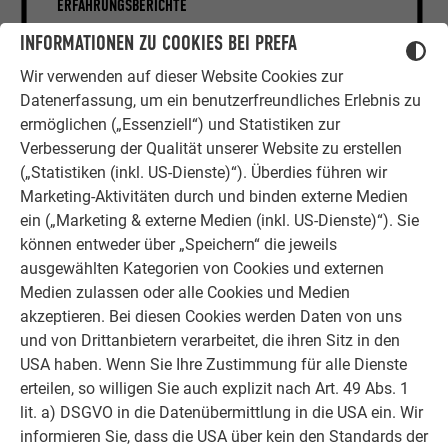
ERFAHRUNGSBERICHTE
INFORMATIONEN ZU COOKIES BEI PREFA
Ob Bauherr, Sanierer, Verarbeiter oder
Architekt - die Zufriedenheit all
Wir verwenden auf dieser Website Cookies zur
unserer Kunden liegt uns am Herzen.
Datenerfassung, um ein benutzerfreundliches Erlebnis zu
Deshalb versuchen wir als PREFA in
ermöglichen („Essenziell“) und Statistiken zur
allen Phasen Ihres Projektes als
Verbesserung der Qualität unserer Website zu erstellen
starker Begleiter zur Seite zu stehen.
(„Statistiken (inkl. US-Dienste)“). Überdies führen wir
Überzeugen Sie sich selbst!
Marketing-Aktivitäten durch und binden externe Medien
ein („Marketing & externe Medien (inkl. US-Dienste)“). Sie
WEITERLESEN
können entweder über „Speichern“ die jeweils
ausgewählten Kategorien von Cookies und externen
Medien zulassen oder alle Cookies und Medien
akzeptieren. Bei diesen Cookies werden Daten von uns
und von Drittanbietern verarbeitet, die ihren Sitz in den
USA haben. Wenn Sie Ihre Zustimmung für alle Dienste
OBJEKTE VOR UND NACH DER SANIERUNG
erteilen, so willigen Sie auch explizit nach Art. 49 Abs. 1
PREFA SANIERUNGSGALERIE
lit. a) DSGVO in die Datenübermittlung in die USA ein. Wir
informieren Sie, dass die USA über kein den Standards der