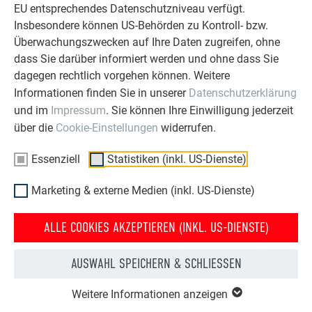
EU entsprechendes Datenschutzniveau verfügt.
Insbesondere können US-Behörden zu Kontroll- bzw.
Überwachungszwecken auf Ihre Daten zugreifen, ohne
dass Sie darüber informiert werden und ohne dass Sie
dagegen rechtlich vorgehen können. Weitere
Informationen finden Sie in unserer
Datenschutzerklärung
und im
Impressum
. Sie können Ihre Einwilligung jederzeit
über die
Cookie-Einstellungen
widerrufen.
Essenziell
Statistiken (inkl. US-Dienste)
Marketing & externe Medien (inkl. US-Dienste)
HAUS NACH DER
HAUS VOR DER
DACHSANIERUNG MIT DER
DACHSANIERUNG MIT PREFA
ALLE COOKIES AKZEPTIEREN (INKL. US-DIENSTE)
PREFA DACHPLATTE
DACHPLATTE
AUSWAHL SPEICHERN & SCHLIESSEN
Dank des geringen Gewichts der PREFA Produkte wird das
Sanieren von Dach und Fassade zum Kinderspiel – und der
Weitere Informationen anzeigen
kosmetische Eingriff macht auch optisch einiges her.