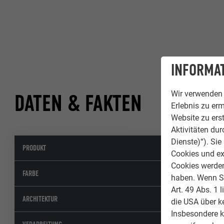
INFORMAT
Wir verwenden 
DATEN & FAKTEN
Erlebnis zu erm
Website zu erst
Aktivitäten du
Dienste)“). Si
PRODUKT
Dachs
Cookies und ex
Cookies werden 
43 P.1
FARBE
haben. Wenn Sie
Art. 49 Abs. 1 
R. & C
ARCHITEKTUR
die USA über k
Insbesondere 
Eddy 