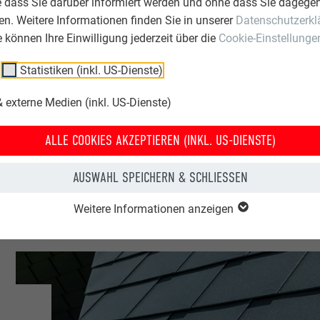
e dass Sie darüber informiert werden und ohne dass Sie dagegen
n. Weitere Informationen finden Sie in unserer
Datenschutzerkl
iz
ie können Ihre Einwilligung jederzeit über die
Cookie-Einstellunge
Statistiken (inkl. US-Dienste)
-Montana
 externe Medien (inkl. US-Dienste)
nlagen & Mehrfamilienhäuser
ALLE COOKIES AKZEPTIEREN (INKL. US-DIENSTE)
A | Croce & Wir
AUSWAHL SPEICHERN & SCHLIESSEN
Weitere Informationen anzeigen