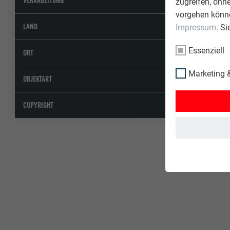
VERARBEITUNG
zugreifen, ohn
vorgehen könne
Schwe
LAND
Impressum
. S
Essenziell
Crans
ORT
Marketing &
Wohna
OBJEKTART
© PREF
COPYRIGHT