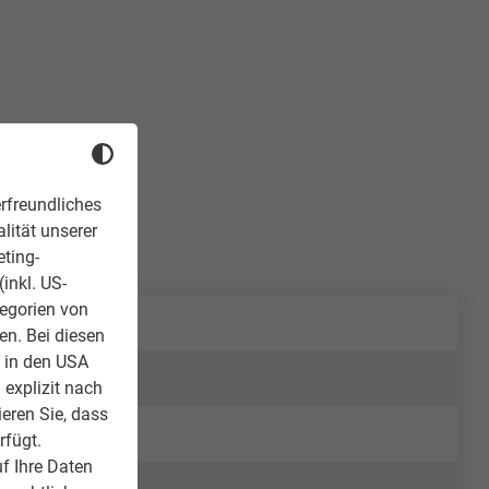
rfreundliches
lität unserer
eting-
inkl. US-
tegorien von
en. Bei diesen
z in den USA
 explizit nach
ieren Sie, dass
rfügt.
f Ihre Daten