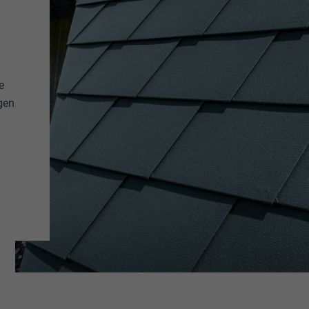
e
gen