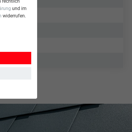
 rechtlich
ärung
und im
n
widerrufen.