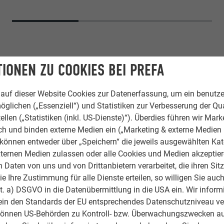
IONEN ZU COOKIES BEI PREFA
auf dieser Website Cookies zur Datenerfassung, um ein benutze
öglichen („Essenziell“) und Statistiken zur Verbesserung der Qua
ellen („Statistiken (inkl. US-Dienste)“). Überdies führen wir Mark
rch und binden externe Medien ein („Marketing & externe Medien (
e können entweder über „Speichern“ die jeweils ausgewählten Ka
chindel
,
PREFALZ Dach
ternen Medien zulassen oder alle Cookies und Medien akzeptier
Daten von uns und von Drittanbietern verarbeitet, die ihren Sit
0 Steingrau
 Ihre Zustimmung für alle Dienste erteilen, so willigen Sie auch
lit. a) DSGVO in die Datenübermittlung in die USA ein. Wir inform
. Barras Architectes SA
ein den Standards der EU entsprechendes Datenschutzniveau ve
können US-Behörden zu Kontroll- bzw. Überwachungszwecken au
Buchard SA