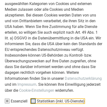
PRESSETEXT ZUM OBJEKT
ausgewählten Kategorien von Cookies und externen
Medien zulassen oder alle Cookies und Medien
akzeptieren. Bei diesen Cookies werden Daten von uns
Pressetext Einfamilienhaus Bad Soden (DOCX)
DOCX
und von Drittanbietern verarbeitet, die ihren Sitz in den
867 kb
USA haben. Wenn Sie Ihre Zustimmung für alle Dienste
erteilen, so willigen Sie auch explizit nach Art. 49 Abs. 1
lit. a) DSGVO in die Datenübermittlung in die USA ein. Wir
Pressetext Einfamilienhaus Bad Soden (PDF)
PDF
informieren Sie, dass die USA über kein den Standards der
697 kb
EU entsprechendes Datenschutzniveau verfügt.
Insbesondere können US-Behörden zu Kontroll- bzw.
Überwachungszwecken auf Ihre Daten zugreifen, ohne
Einfamilienhaus Bad Soden (JPG) © PREFA | Croce & Wir
JPG
dass Sie darüber informiert werden und ohne dass Sie
238 kb
dagegen rechtlich vorgehen können. Weitere
Informationen finden Sie in unserer
Datenschutzerklärung
und im
Impressum
. Sie können Ihre Einwilligung jederzeit
Einfamilienhaus Bad Soden (JPG) © PREFA | Croce & Wir
JPG
über die
Cookie-Einstellungen
widerrufen.
196 kb
Essenziell
Statistiken (inkl. US-Dienste)
Einfamilienhaus Bad Soden (JPG) © PREFA | Croce & Wir