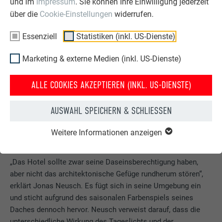
und im
Impressum
. Sie können Ihre Einwilligung jederzeit
über die
Cookie-Einstellungen
widerrufen.
Essenziell
Statistiken (inkl. US-Dienste)
Marketing & externe Medien (inkl. US-Dienste)
ALLE COOKIES AKZEPTIEREN (INKL. US-DIENSTE)
Der leitende Architekt Jonas Neusch von neusch
architekten im Portrait.
AUSWAHL SPEICHERN & SCHLIESSEN
Weitere Informationen anzeigen
EINFÜGUNG STATT EFFEKTHASCHEREI
„Das Hotel sollte zwar seine Daseinsberechtigung haben,
aber nicht das architektonische Gefüge rundherum stören“,
erklärt Jonas Neusch. Es fügt sich in seine Umgebung ein
und sticht aufgrund des saisonalen Farbenspiels seines
Daches dennoch hervor. Neusch verweist darauf, dass die
unterschiedliche Wirkung des Tageslichts und der