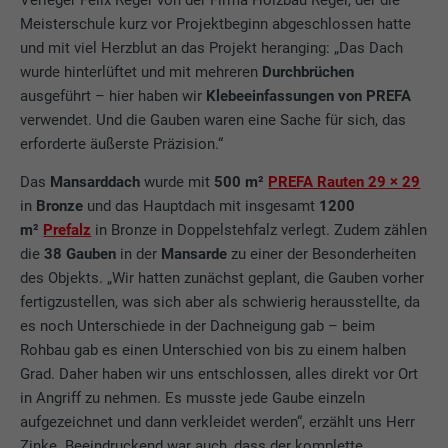
Meisterschule kurz vor Projektbeginn abgeschlossen hatte
und mit viel Herzblut an das Projekt heranging: „Das Dach
wurde hinterlüftet und mit mehreren
Durchbrüchen
ausgeführt – hier haben wir
Klebeeinfassungen von PREFA
verwendet. Und die Gauben waren eine Sache für sich, das
erforderte äußerste Präzision.“
Das
Mansarddach
wurde mit
500 m²
PREFA Rauten 29 × 29
in
Bronze
und das Hauptdach mit insgesamt
1200
m²
Prefalz
in Bronze in Doppelstehfalz verlegt. Zudem zählen
die
38 Gauben
in der
Mansarde
zu einer der Besonderheiten
des Objekts. „Wir hatten zunächst geplant, die Gauben vorher
fertigzustellen, was sich aber als schwierig herausstellte, da
es noch Unterschiede in der Dachneigung gab – beim
Rohbau gab es einen Unterschied von bis zu einem halben
Grad. Daher haben wir uns entschlossen, alles direkt vor Ort
in Angriff zu nehmen. Es musste jede Gaube einzeln
aufgezeichnet und dann verkleidet werden“, erzählt uns Herr
Zinke. Beeindruckend war auch, dass der komplette