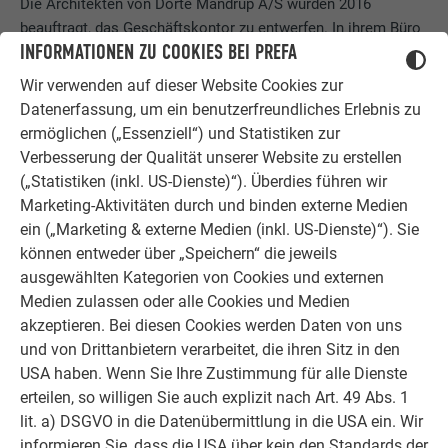
Die Architekten von Dorte Mandrup A/S wurden 2016
beauftragt, das Geschäftskontor zu entwerfen. In ihrem Büro
INFORMATIONEN ZU COOKIES BEI PREFA
in Kopenhagen sind noch ein paar der originalen
Aluminiummuster zum AURA Projekt zu finden, die zeigen, in
Wir verwenden auf dieser Website Cookies zur
welchen Abstufungen die Farbe für AURA entwickelt wurde.
Datenerfassung, um ein benutzerfreundliches Erlebnis zu
Das dänische Architekturbüro, das sich aufgrund seiner
ermöglichen („Essenziell“) und Statistiken zur
bildgewaltigen Entwürfe in der Architekturszene etabliert hat,
Verbesserung der Qualität unserer Website zu erstellen
wächst seit Jahren – aktuell wird ein zweites Geschoss des
(„Statistiken (inkl. US-Dienste)“). Überdies führen wir
Hinterhofgebäudes mit Werkstatt und Computerplätzen
Marketing-Aktivitäten durch und binden externe Medien
ausgebaut. Man blickt hier gerne in die Zukunft und
ein („Marketing & externe Medien (inkl. US-Dienste)“). Sie
beschäftigt sich mit Themen wie Upcycling oder
können entweder über „Speichern“ die jeweils
Biodiversität, soziale Integration, vollständige Lebenszyklen
ausgewählten Kategorien von Cookies und externen
einzelner Materialien und alternative Strukturen für den
Medien zulassen oder alle Cookies und Medien
Wohnungsmarkt. Damit lassen sich schließlich wichtige
akzeptieren. Bei diesen Cookies werden Daten von uns
Wettbewerbe gewinnen.
und von Drittanbietern verarbeitet, die ihren Sitz in den
USA haben. Wenn Sie Ihre Zustimmung für alle Dienste
Material:
erteilen, so willigen Sie auch explizit nach Art. 49 Abs. 1
Prefalz
lit. a) DSGVO in die Datenübermittlung in die USA ein. Wir
Sonderfarbe Jaisalmer Gold
informieren Sie, dass die USA über kein den Standards der