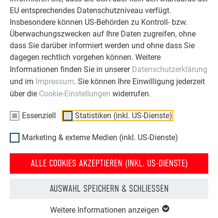
EU entsprechendes Datenschutzniveau verfügt.
Insbesondere können US-Behörden zu Kontroll- bzw.
Überwachungszwecken auf Ihre Daten zugreifen, ohne
Die Prefa Aluminiumprodukte GmbH ist europaweit seit über
dass Sie darüber informiert werden und ohne dass Sie
70 Jahren mit der Entwicklung, Produktion und Vermarktung
dagegen rechtlich vorgehen können. Weitere
von Dach- und Fassadensystemen aus Aluminium
Informationen finden Sie in unserer
Datenschutzerklärung
erfolgreich. Insgesamt beschäftigt die Prefa Gruppe rund
und im
Impressum
. Sie können Ihre Einwilligung jederzeit
640 Mitarbeiter. Die Produktion der über 5.000 hochwertigen
über die
Cookie-Einstellungen
widerrufen.
Produkte erfolgt ausschließlich in Österreich und
Deutschland. Prefa ist Teil der Unternehmensgruppe des
Essenziell
Statistiken (inkl. US-Dienste)
Industriellen Dr. Cornelius Grupp, die weltweit über
8.000 Mitarbeiter in über 40 Produktionsstandorten
Marketing & externe Medien (inkl. US-Dienste)
beschäftigt.
ALLE COOKIES AKZEPTIEREN (INKL. US-DIENSTE)
PRESSETEXT ZUM OBJEKT
AUSWAHL SPEICHERN & SCHLIESSEN
Weitere Informationen anzeigen