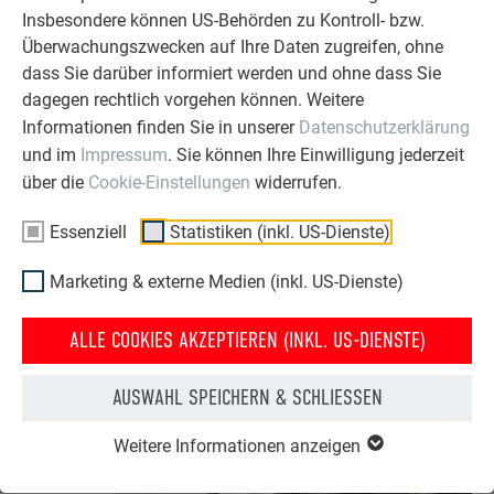
Farbe:
P.10 Anthrazit
Insbesondere können US-Behörden zu Kontroll- bzw.
Überwachungszwecken auf Ihre Daten zugreifen, ohne
dass Sie darüber informiert werden und ohne dass Sie
dagegen rechtlich vorgehen können. Weitere
Informationen finden Sie in unserer
Datenschutzerklärung
und im
Impressum
. Sie können Ihre Einwilligung jederzeit
WEITERE INFOS:
über die
Cookie-Einstellungen
widerrufen.
Text:
Anneliese Heinisch
Fotos:
© Croce & Wir
Essenziell
Statistiken (inkl. US-Dienste)
Portraits:
© Branka Keser for BIG SEE
Marketing & externe Medien (inkl. US-Dienste)
ALLE COOKIES AKZEPTIEREN (INKL. US-DIENSTE)
AUSWAHL SPEICHERN & SCHLIESSEN
Weitere Informationen anzeigen