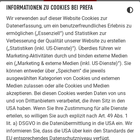
INFORMATIONEN ZU COOKIES BEI PREFA
Wir verwenden auf dieser Website Cookies zur
BOULDERHALLE ŠKOFJA LOKA - DETAILS
Datenerfassung, um ein benutzerfreundliches Erlebnis zu
ermöglichen („Essenziell“) und Statistiken zur
Verbesserung der Qualität unserer Website zu erstellen
Land:
Slowenien
(„Statistiken (inkl. US-Dienste)“). Überdies führen wir
Marketing-Aktivitäten durch und binden externe Medien
Objekt, Ort:
Boulderhalle, Škofja Loka
ein („Marketing & externe Medien (inkl. US-Dienste)“). Sie
können entweder über „Speichern“ die jeweils
Kategorie:
Neubau
ausgewählten Kategorien von Cookies und externen
Medien zulassen oder alle Cookies und Medien
Architektur:
Arhitektura Peternel
akzeptieren. Bei diesen Cookies werden Daten von uns
und von Drittanbietern verarbeitet, die ihren Sitz in den
Verarbeiter:
ZA & TO
USA haben. Wenn Sie Ihre Zustimmung für alle Dienste
erteilen, so willigen Sie auch explizit nach Art. 49 Abs. 1
Material:
Dachschindel DS. 19
lit. a) DSGVO in die Datenübermittlung in die USA ein. Wir
Siding
informieren Sie, dass die USA über kein den Standards der
EU entsprechendes Datenschutzniveau verfügt.