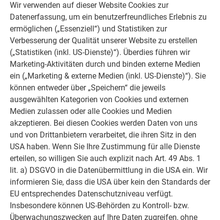
Wir verwenden auf dieser Website Cookies zur
Holzschalung mit Nut und Kamm. Schließlich die
Datenerfassung, um ein benutzerfreundliches Erlebnis zu
Dachdeckung mit den
ermöglichen („Essenziell“) und Statistiken zur
Prefa Dachplatten FX12
Verbesserung der Qualität unserer Website zu erstellen
, Dicke 0,70 mm, mit Oberfläche P.10 steingrau.Die
(„Statistiken (inkl. US-Dienste)“). Überdies führen wir
Dachfläche ohne einzigen rechten Winkel beträgt 340 m2.
Marketing-Aktivitäten durch und binden externe Medien
Die vielen Schrägschnitte und Abbüge erfolgten vor Ort durch
ein („Marketing & externe Medien (inkl. US-Dienste)“). Sie
Einsatz einer Segmentbiegemaschine. Der ab Mittag immer
können entweder über „Speichern“ die jeweils
aufkommende frische Wind, zwang eine permanente
ausgewählten Kategorien von Cookies und externen
Sicherung der noch nicht verlegten Platten und Profile.
Medien zulassen oder alle Cookies und Medien
Architektonisch wurde der Einbau von Schneestoppern auf
akzeptieren. Bei diesen Cookies werden Daten von uns
der ganzen Fläche dem Einsatz von örtlichen Schneefängern
und von Drittanbietern verarbeitet, die ihren Sitz in den
vorgezogen. Die Ort- und Firstbleche wurden in der Werkstatt
USA haben. Wenn Sie Ihre Zustimmung für alle Dienste
vorproduziert, vor Ort mit Einhängeblechen befestigt und
erteilen, so willigen Sie auch explizit nach Art. 49 Abs. 1
vollflächig aufgeklebt. Die Rinnen und Ablaufrohre wurden
lit. a) DSGVO in die Datenübermittlung in die USA ein. Wir
ihrerseits aus Gründen der statischen Haltbarkeit und als
informieren Sie, dass die USA über kein den Standards der
Kontrast aus CrNiStahl 0,50 mm, Abwicklung 400 mm,
EU entsprechendes Datenschutzniveau verfügt.
erstellt. Die An- und Abschlussbleche des Steildaches
Insbesondere können US-Behörden zu Kontroll- bzw.
erfolgten mit
Überwachungszwecken auf Ihre Daten zugreifen, ohne