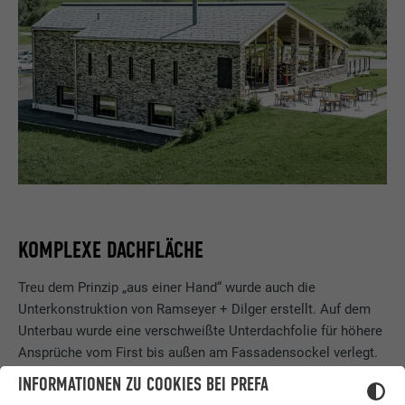
KOMPLEXE DACHFLÄCHE
Treu dem Prinzip „aus einer Hand“ wurde auch die
Unterkonstruktion von Ramseyer + Dilger erstellt. Auf dem
Unterbau wurde eine verschweißte Unterdachfolie für höhere
Ansprüche vom First bis außen am Fassadensockel verlegt.
Hiermit war das Dach schon mal dicht und regengeschützt.
INFORMATIONEN ZU COOKIES BEI PREFA
Darauf folgten die Konterlatten und die Verlegung einer