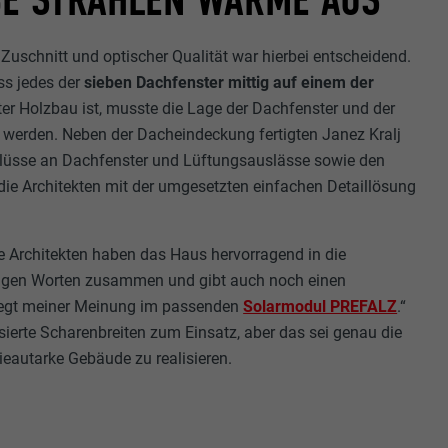
BE STRAHLEN WÄRME AUS
schnitt und optischer Qualität war hierbei entscheidend.
ss jedes der
sieben Dachfenster
mittig auf einem der
ter Holzbau ist, musste die Lage der Dachfenster und der
t werden. Neben der Dacheindeckung fertigten Janez Kralj
lüsse an Dachfenster und Lüftungsauslässe sowie den
die Architekten mit der umgesetzten einfachen Detaillösung
e Architekten haben das Haus hervorragend in die
enigen Worten zusammen und gibt auch noch einen
liegt meiner Meinung im passenden
Solarmodul PREFALZ
.“
ierte Scharenbreiten zum Einsatz, aber das sei genau die
ieautarke Gebäude zu realisieren.