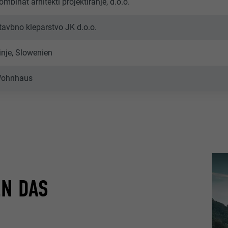
ombinat arhitekti projektiranje, d.o.o.
tavbno kleparstvo JK d.o.o.
inje, Slowenien
ohnhaus
EN DAS