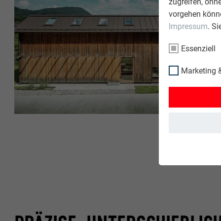
zugreifen, ohn
vorgehen könne
Impressum
. S
Essenziell
Marketing &