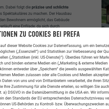
em. Dabei folgt die
präzise und schlichte
as Spektakuläres zu machen. Der Hausbau
es den Bewohnern ermöglicht, das Gebäude
erläuft eine Enfilade, da sich durch
IONEN ZU COOKIES BEI PREFA
tig überrascht der Wohn-Ess-Bereich mit
auf dieser Website Cookies zur Datenerfassung, um ein benutze
öglichen („Essenziell“) und Statistiken zur Verbesserung der Qua
ellen („Statistiken (inkl. US-Dienste)“). Überdies führen wir Mark
rch und binden externe Medien ein („Marketing & externe Medien (
e können entweder über „Speichern“ die jeweils ausgewählten Ka
ternen Medien zulassen oder alle Cookies und Medien akzeptier
Daten von uns und von Drittanbietern verarbeitet, die ihren Sit
 Ihre Zustimmung für alle Dienste erteilen, so willigen Sie auch
lit. a) DSGVO in die Datenübermittlung in die USA ein. Wir inform
ein den Standards der EU entsprechendes Datenschutzniveau ve
BEWUSST EINFACH
können US-Behörden zu Kontroll- bzw. Überwachungszwecken au