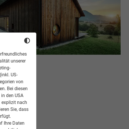
rfreundliches
lität unserer
eting-
inkl. US-
tegorien von
en. Bei diesen
z in den USA
 explizit nach
ieren Sie, dass
rfügt.
f Ihre Daten