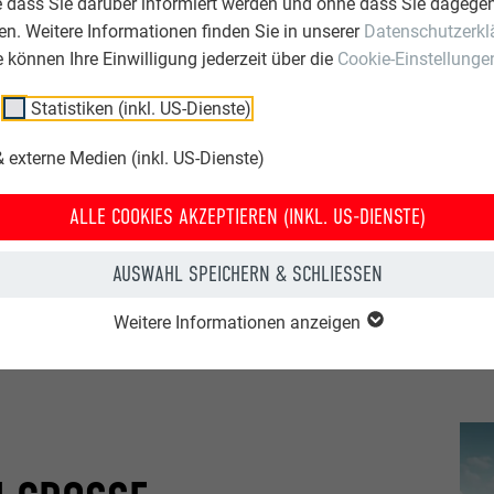
e dass Sie darüber informiert werden und ohne dass Sie dagegen
n. Weitere Informationen finden Sie in unserer
Datenschutzerkl
Der klare Fokus auf das Wesentliche zeigt s
ie können Ihre Einwilligung jederzeit über die
Cookie-Einstellunge
der Materialwahl. Die
Holzfassade
, die im 
perfektem Einklang mit dem
warmen Braun
Statistiken (inkl. US-Dienste)
verbinden sich harmonisch mit der Landscha
Minimalismus. Wie Blaž Kandus erklärt, ist 
 externe Medien (inkl. US-Dienste)
sich sowohl auf das menschliche Maß als 
auf die Landschaft.
ALLE COOKIES AKZEPTIEREN (INKL. US-DIENSTE)
AUSWAHL SPEICHERN & SCHLIESSEN
Weitere Informationen anzeigen