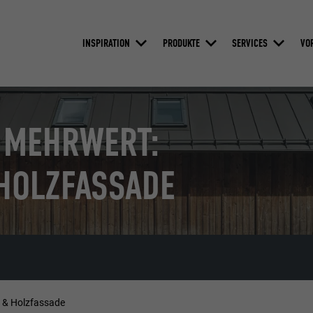
INSPIRATION
PRODUKTE
SERVICES
VO
 MEHRWERT:
HOLZFASSADE
 & Holzfassade