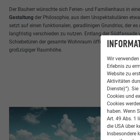
Der Bauherr wünschte sich Ferien- und Familienhaus in ein
Gestaltung
der Philosophie, aus dem Unspektakulären etw
setzt auf einen funktionalen, geradlinigen Grundriss, der 
langfristig verschieden zu nutzen. Entlang der Südfassade v
INFORMAT
Schiebetüren der gesamte Wohnraum öffnen lässt, gleichzei
großzügiger Raumhöhe.
Wir verwenden 
Erlebnis zu erm
Website zu erst
Aktivitäten du
Dienste)“). Si
Cookies und ex
Cookies werden 
haben. Wenn Sie
Art. 49 Abs. 1 
die USA über k
Insbesondere 