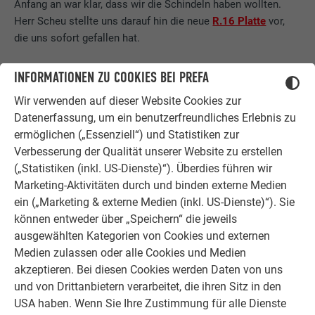
Anfang an war klar, dass wir die Schindeln haben wollten.
Herr Scheu stellte uns darauf hin die neue
R.16 Platte
vor,
die uns sofort gefallen hat.
WIE ZUFRIEDEN SIND SIE MIT DER UMSETZUNG?
INFORMATIONEN ZU COOKIES BEI PREFA
Wir verwenden auf dieser Website Cookies zur
Nach anfänglichen Schwierigkeiten während der Aufstellung
Datenerfassung, um ein benutzerfreundliches Erlebnis zu
des Kranes verlief das restliche Projekt mit Dachdämmung,
ermöglichen („Essenziell“) und Statistiken zur
Verlegung der Holzschalung, Folien und PREFA Dachplatten
Verbesserung der Qualität unserer Website zu erstellen
sehr reibungslos und schnell. Mit den handwerklichen
(„Statistiken (inkl. US-Dienste)“). Überdies führen wir
Leistungen der Spenglerei Scheu und der Umsetzung des
Marketing-Aktivitäten durch und binden externe Medien
Projektes sind wir sehr zufrieden.
ein („Marketing & externe Medien (inkl. US-Dienste)“). Sie
können entweder über „Speichern“ die jeweils
KÖNNEN SIE PREFA WEITEREMPFEHLEN?
ausgewählten Kategorien von Cookies und externen
Medien zulassen oder alle Cookies und Medien
Absolut, insbesondere überzeugen uns der Werkstoff und
akzeptieren. Bei diesen Cookies werden Daten von uns
das Design der PREFA Dachplatte R.16, die
Langlebigkeit und
und von Drittanbietern verarbeitet, die ihren Sitz in den
Widerstandskraft
gegen Regen, Schnee und
Sturm
. Ich würde
USA haben. Wenn Sie Ihre Zustimmung für alle Dienste
einem Aluminiumdach gegenüber einem Tonziegeldach