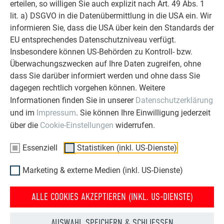
erteilen, so willigen Sie auch explizit nach Art. 49 Abs. 1
immer den Vorzug geben.
lit. a) DSGVO in die Datenübermittlung in die USA ein. Wir
informieren Sie, dass die USA über kein den Standards der
WELCHEN TIPP GEBEN SIE TEILNEHMERN, DIE SICH IN
EU entsprechendes Datenschutzniveau verfügt.
DIESEM JAHR AM GEWINNSPIEL BETEILIGEN MÖCHTEN?
Insbesondere können US-Behörden zu Kontroll- bzw.
Überwachungszwecken auf Ihre Daten zugreifen, ohne
Just do it! Einfach den Schritt unternehmen, ein paar Bilder
dass Sie darüber informiert werden und ohne dass Sie
des Daches machen und registrieren. Definitiv wird sich ein
dagegen rechtlich vorgehen können. Weitere
Teilnehmer sehr darüber freuen.
Informationen finden Sie in unserer
Datenschutzerklärung
und im
Impressum
. Sie können Ihre Einwilligung jederzeit
Vielen Dank, Herr Hofbauer, für die Beantwortung unserer
über die
Cookie-Einstellungen
widerrufen.
Fragen!
Essenziell
Statistiken (inkl. US-Dienste)
Marketing & externe Medien (inkl. US-Dienste)
ALLE COOKIES AKZEPTIEREN (INKL. US-DIENSTE)
AUSWAHL SPEICHERN & SCHLIESSEN