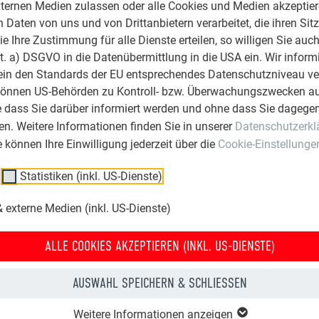
ternen Medien zulassen oder alle Cookies und Medien akzeptier
die höchstmögliche Sicherheit. PREFA gewährt
Daten von uns und von Drittanbietern verarbeitet, die ihren Sit
uf Material und Farbe
 Ihre Zustimmung für alle Dienste erteilen, so willigen Sie auch
lit. a) DSGVO in die Datenübermittlung in die USA ein. Wir inform
it die
ein den Standards der EU entsprechendes Datenschutzniveau ve
er Produktwelt
können US-Behörden zu Kontroll- bzw. Überwachungszwecken au
e dass Sie darüber informiert werden und ohne dass Sie dagegen
n. Weitere Informationen finden Sie in unserer
Datenschutzerkl
ie können Ihre Einwilligung jederzeit über die
Cookie-Einstellunge
umprodukte GmbH ist europaweit seit über 65 Jahren mit der En
arktung von Dach- und Fassadensystemen aus Aluminium erfol
Statistiken (inkl. US-Dienste)
A Gruppe 360 Mitarbeiter, davon 180 in Österreich. Die Produkti
e erfolgt ausschließlich in Österreich und Deutschland. PREFA is
 externe Medien (inkl. US-Dienste)
es Industriellen Dr. Cornelius Grupp, die weltweit über 5.000 Mi
n beschäftigt.
ALLE COOKIES AKZEPTIEREN (INKL. US-DIENSTE)
AUSWAHL SPEICHERN & SCHLIESSEN
Weitere Informationen anzeigen