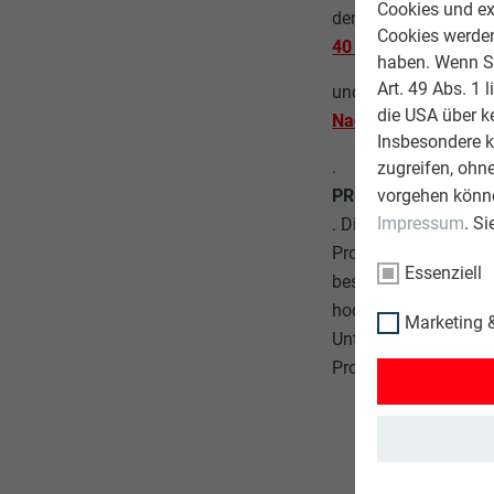
Cookies und ex
den Bauherren auch 
Cookies werden 
40 Jahre Garantie a
haben. Wenn Sie
Art. 49 Abs. 1 
und unterstreicht som
die USA über k
Nachhaltigkeit sein
Insbesondere 
.
zugreifen, ohn
vorgehen könne
PREFA im Überblick
Impressum
. S
. Die PREFA Alumini
Produktion und Verm
Essenziell
beschäftigt die PREF
hochwertigen Produkt
Marketing &
Unternehmensgruppe d
Produktionsstandorte