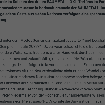
urde im Rahmen des dritten BAUMETALL-XXL-Treffens im Eu
erschmiedemuseum in Karlstadt erstmals der BAUMETALL-Inn
 geladene Gäste aus sieben Nationen verfolgten eine spannen
tung.
d unter dem Motto „Gemeinsam Zukunft gestalten“ und beschäft
Klempner im Jahr 2022?“. Dabei veranschaulichte die Bandbreit
ondere Weise, dass traditionsreiches Handwerk durchaus in der
anzunehmen und zukunftsfähig umzusetzen.Die Präsentation m
tleistungsideen erfolgte direkt vor den historischen Exponaten d
st zwischen Alt und Neu verdeutlichte nicht nur den Wandel vo
n zu einer modernen Dienstleistungsbranche sondern belegte, 
nd Flaschner als Spezialisten für Gebäudehüllen aus Metall auf
nft sind.Unter Beachtung strenger Wettbewerbskriterien prämie
g. Peter Niedermaier von der Hochschule für angewandte Wissen
nheim neun Preisträger.PREFA konnte die Jury mit dem neuen