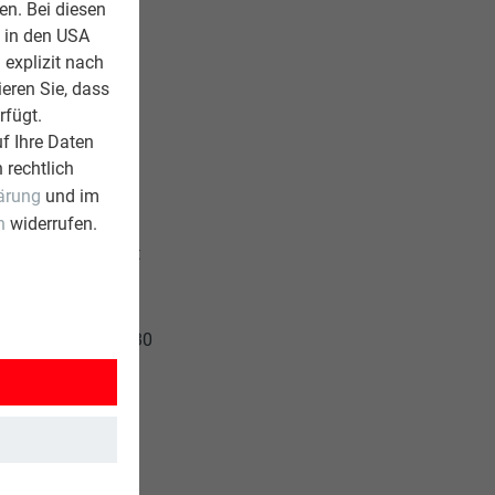
en. Bei diesen
z in den USA
 explizit nach
ieren Sie, dass
rfügt.
f Ihre Daten
 rechtlich
ärung
und im
n
widerrufen.
twicklung,
greich. Insgesamt
on der über 4.000
t Teil der
tarbeiter in über 30