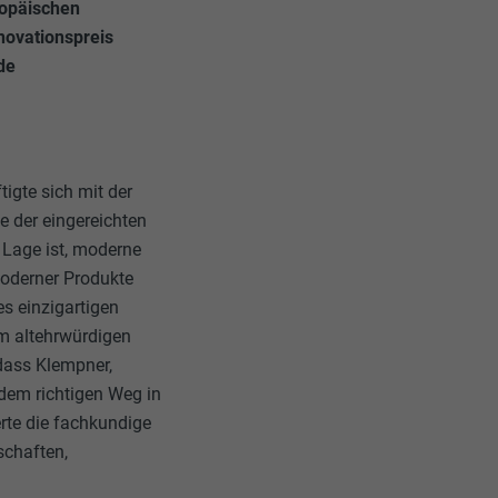
ropäischen
ovationspreis
de
igte sich mit der
e der eingereichten
 Lage ist, moderne
oderner Produkte
es einzigartigen
m altehrwürdigen
dass Klempner,
 dem richtigen Weg in
rte die fachkundige
schaften,