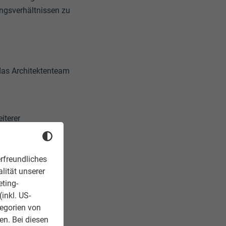
ngsverhältnissen zu
das Architektenteam
iterer
ass
rfreundliches
„Die ungebrochene
lität unserer
Konzepts, darum
eting-
inkl. US-
tegorien von
en. Bei diesen