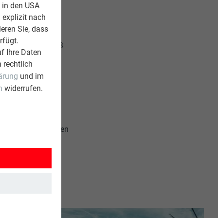
uminium-
z in den USA
 explizit nach
n.
ieren Sie, dass
rfügt.
dwichelement mit 3
f Ihre Daten
 Innenausbau oder
 rechtlich
ärung
und im
n
widerrufen.
e Vorzüge von
e hohe Anforderungen