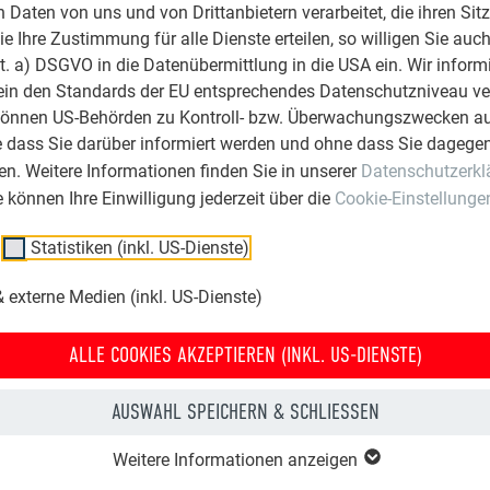
erselben Farbe wie die Platten“. Insgesamt kamen die PREFA Al
Daten von uns und von Drittanbietern verarbeitet, die ihren Sit
rund 600 m² Fassade zum Einsatz.
 Ihre Zustimmung für alle Dienste erteilen, so willigen Sie auch
bundplatten– flexible Verbundplatten für modernes Gestalte
lit. a) DSGVO in die Datenübermittlung in die USA ein. Wir inform
ein den Standards der EU entsprechendes Datenschutzniveau ve
 dicken einbrennlackierten Aluminiumblechen bestehende San
können US-Behörden zu Kontroll- bzw. Überwachungszwecken au
ist für eine Vielzahl an Einsatzbereichen bestens geeignet. Ob
e dass Sie darüber informiert werden und ohne dass Sie dagegen
n. Weitere Informationen finden Sie in unserer
Datenschutzerkl
ie können Ihre Einwilligung jederzeit über die
Cookie-Einstellunge
Statistiken (inkl. US-Dienste)
lichkeiten sind nahezu grenzenlos. Besonders gut kommen di
bundplatten bei großflächigen Realisierungen zur Geltung, di
 externe Medien (inkl. US-Dienste)
gkeit stellen.
ALLE COOKIES AKZEPTIEREN (INKL. US-DIENSTE)
AUSWAHL SPEICHERN & SCHLIESSEN
Weitere Informationen anzeigen