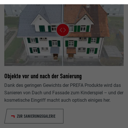
Objekte vor und nach der Sanierung
Dank des geringen Gewichts der PREFA Produkte wird das
Sanieren von Dach und Fassade zum Kinderspiel – und der
kosmetische Eingriff macht auch optisch einiges her.
ZUR SANIERUNGSGALERIE