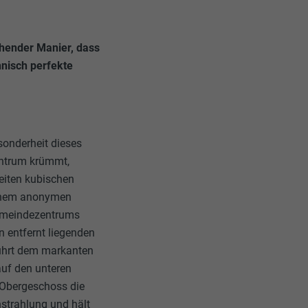
hender Manier, dass
hnisch perfekte
sonderheit dieses
entrum krümmt,
eiten kubischen
einem anonymen
Gemeindezentrums
n entfernt liegenden
bührt dem markanten
auf den unteren
 Obergeschoss die
strahlung und hält