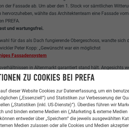
n der Fassade ab. Um aber den 1. Stock vor sämtlichen Witteru
h hervorzuheben, wählte das Architektenteam eine Fassade vom
ten PREFA.
est und wartungsfrei.
lwahl für das als Dach fungierende Obergeschoss, wandte sich 
wickler Peter Kopp: „Gewünscht war ein möglichst
chiges Fassadensystem
sverhältnissen in Altenmarkt garantiert stand hält. Angesichts we
IONEN ZU COOKIES BEI PREFA
nglebigkeit und Wartungsfreiheit stellte sich schnell heraus, d
erbundplatten
auf dieser Website Cookies zur Datenerfassung, um ein benutze
nd.“ Architekt BM Viktor Breitfuss vom Planwerk Eben ergänzt: 
öglichen („Essenziell“) und Statistiken zur Verbesserung der Qua
he ist ein wesentlicher Bestandteil unseres architektonischen 
ellen („Statistiken (inkl. US-Dienste)“). Überdies führen wir Mark
 der innovativen Aluminium-Verbundplatten auf die
rch und binden externe Medien ein („Marketing & externe Medien (
e können entweder über „Speichern“ die jeweils ausgewählten Ka
ternen Medien zulassen oder alle Cookies und Medien akzeptier