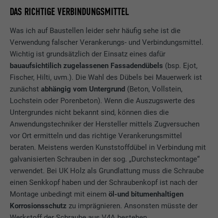
DAS RICHTIGE VERBINDUNGSMITTEL
Was ich auf Baustellen leider sehr häufig sehe ist die
Verwendung falscher Verankerungs- und Verbindungsmittel.
Wichtig ist grundsätzlich der Einsatz eines dafür
bauaufsichtilich zugelassenen Fassadendübels
(bsp. Ejot,
Fischer, Hilti, uvm.). Die Wahl des Dübels bei Mauerwerk ist
zunächst
abhängig vom Untergrund
(Beton, Vollstein,
Lochstein oder Porenbeton). Wenn die Auszugswerte des
Untergrundes nicht bekannt sind, können dies die
Anwendungstechniker der Hersteller mittels Zugversuchen
vor Ort ermitteln und das richtige Verankerungsmittel
beraten. Meistens werden Kunststoffdübel in Verbindung mit
galvanisierten Schrauben in der sog. „Durchsteckmontage“
verwendet. Bei UK Holz als Grundlattung muss die Schraube
einen Senkkopf haben und der Schraubenkopf ist nach der
Montage unbedingt mit einem
öl-und bitumenhaltigen
Korrosionsschutz
zu imprägnieren. Ansonsten müsste der
Werkstoff der Schraube aus V4A bestehen.