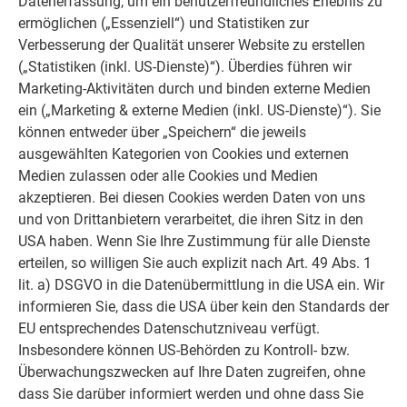
Datenerfassung, um ein benutzerfreundliches Erlebnis zu
ermöglichen („Essenziell“) und Statistiken zur
Verbesserung der Qualität unserer Website zu erstellen
(„Statistiken (inkl. US-Dienste)“). Überdies führen wir
Marketing-Aktivitäten durch und binden externe Medien
ein („Marketing & externe Medien (inkl. US-Dienste)“). Sie
können entweder über „Speichern“ die jeweils
ausgewählten Kategorien von Cookies und externen
Medien zulassen oder alle Cookies und Medien
Schritt 1: Zur Vorbereitung der Montage wird im
akzeptieren. Bei diesen Cookies werden Daten von uns
ersten Schritt auf der Holzunterkonstruktion ein
und von Drittanbietern verarbeitet, die ihren Sitz in den
schwarzes EPDM-Fugenband angebracht (getackert
oder wie hier selbstklebend). Es sorgt in der Fuge für
USA haben. Wenn Sie Ihre Zustimmung für alle Dienste
ein optisch schönes Fugenbild und dient gleichzeitig
erteilen, so willigen Sie auch explizit nach Art. 49 Abs. 1
dem konstruktiven Holzschutz.
lit. a) DSGVO in die Datenübermittlung in die USA ein. Wir
informieren Sie, dass die USA über kein den Standards der
EU entsprechendes Datenschutzniveau verfügt.
Insbesondere können US-Behörden zu Kontroll- bzw.
Überwachungszwecken auf Ihre Daten zugreifen, ohne
dass Sie darüber informiert werden und ohne dass Sie