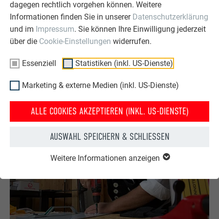
dagegen rechtlich vorgehen können. Weitere
Informationen finden Sie in unserer
Datenschutzerklärung
und im
Impressum
. Sie können Ihre Einwilligung jederzeit
über die
Cookie-Einstellungen
widerrufen.
Essenziell
Statistiken (inkl. US-Dienste)
Marketing & externe Medien (inkl. US-Dienste)
Schritt 2: Anreißen der Bohrlöcher.
ALLE COOKIES AKZEPTIEREN (INKL. US-DIENSTE)
AUSWAHL SPEICHERN & SCHLIESSEN
Weitere Informationen anzeigen