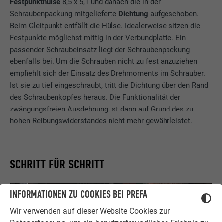
Festpunkthülse
8,5 x 5,1 und danach die in der
Schraubenpackung mitgelieferte
Dichtung
aufgeschoben.
Beim Gleitpunkt entfällt die Hülse. Idealerweise sitzen die
Festpunkte möglichst mittig in der Verbundplatte. Ein
passender Schraubeinsatz liegt der Schraubenpackung
ebenfalls bei. Um die Schrauben nicht zu fest anzuziehen
empfiehlt sich der Einsatz des Drehmoments im Schrauber.
Ist sie zu tief eingeschraubt, tritt die Dichtung über den Rand
des Schraubenkopfes heraus. Die Funktionalität der
zwängungsfreien Ausdehnung ist dann auf Grund des zu
hohen Reibungswiderstandes nicht mehr gewährleistet.
SCHRITT FÜR SCHRITT
INFORMATIONEN ZU COOKIES BEI PREFA
Wir verwenden auf dieser Website Cookies zur