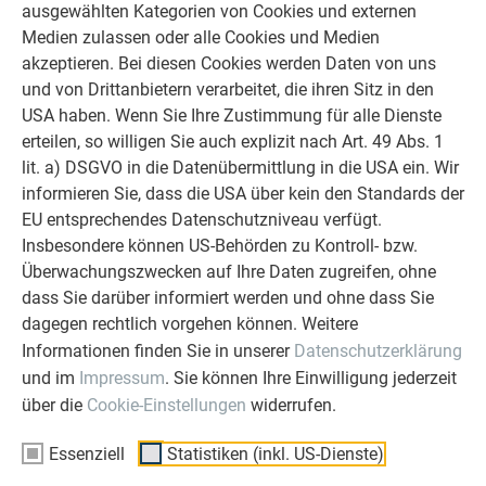
es, jeweils die Besonderheit, den Charakter und die
ausgewählten Kategorien von Cookies und externen
Schönheit des Projekts zu finden und zu vermitteln“, erzählt
Medien zulassen oder alle Cookies und Medien
Wolfgang Croce. Für die Interviews und die Textierung war
akzeptieren. Bei diesen Cookies werden Daten von uns
heuer zum ersten Mal Katharina Riedl und ihre Agentur Image
und von Drittanbietern verarbeitet, die ihren Sitz in den
Angels verantwortlich: „Die Gespräche waren ganz
USA haben. Wenn Sie Ihre Zustimmung für alle Dienste
unterschiedlich und jedes auf seine Art inspirierend. Mit
erteilen, so willigen Sie auch explizit nach Art. 49 Abs. 1
meinen Texten möchte ich die Herangehensweise und die
lit. a) DSGVO in die Datenübermittlung in die USA ein. Wir
Perspektiven der Architekten und Handwerker beschreiben.
informieren Sie, dass die USA über kein den Standards der
Die Harmonie von Text und Bild soll den Charakter des
EU entsprechendes Datenschutzniveau verfügt.
Objekts und der Menschen dahinter zeigen.“
Insbesondere können US-Behörden zu Kontroll- bzw.
Überwachungszwecken auf Ihre Daten zugreifen, ohne
Der Band „Prefarenzen 2019“ kann
hier
kostenlos bestellt
dass Sie darüber informiert werden und ohne dass Sie
werden.
dagegen rechtlich vorgehen können. Weitere
Informationen finden Sie in unserer
Datenschutzerklärung
und im
Impressum
. Sie können Ihre Einwilligung jederzeit
PRESSETEXT
über die
Cookie-Einstellungen
widerrufen.
Essenziell
Statistiken (inkl. US-Dienste)
Pressetext PREFArenzen (pdf)