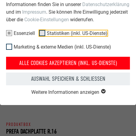
Informationen finden Sie in unserer
Datenschutzerklärung
und im
Impressum
. Sie können Ihre Einwilligung jederzeit
über die
Cookie-Einstellungen
widerrufen.
Essenziell
Statistiken (inkl. US-Dienste)
WITTERUNGSBESTÄNDIG UND WARTUNGSARM
Marketing & externe Medien (inkl. US-Dienste)
Die Vorteile des Aluminiummaterials von PREFA sind für den
Kenner ersichtlich: Leichtigkeit, Langlebigkeit, und die 40-
ALLE COOKIES AKZEPTIEREN (INKL. US-DIENSTE)
jährige Garantie auf die P.10-Beschichtung und das
Grundmaterial deckt mögliche Schäden durch natürliche
Umwelteinflüsse wie Bruch, Rost und Auffrieren ab. „Die
AUSWAHL SPEICHERN & SCHLIESSEN
Kombination aus Holz und Aluminium ergibt einen schönen
Weitere Informationen anzeigen
Kontrast, der sich harmonisch in die Umgebung einfügt“,
schwärmt der Profi.
PRODUKTBOX
PREFA DACHPLATTE R.16