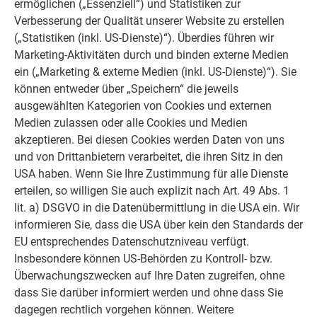
ermöglichen („Essenziell“) und Statistiken zur
seiner Mitarbeiter in nur zwei Tagen. Die Dachplatten in P.10
Verbesserung der Qualität unserer Website zu erstellen
Anthrazit wurden von rechts nach links im Halbverband, das
(„Statistiken (inkl. US-Dienste)“). Überdies führen wir
heißt obere Deckreihe halb versetzt zur unteren, verlegt.
Marketing-Aktivitäten durch und binden externe Medien
„Zusätzlich ergeben die Schneestopper ein gleichmäßiges
ein („Marketing & externe Medien (inkl. US-Dienste)“). Sie
Verlegebild“, freut sich Ladstätter.
können entweder über „Speichern“ die jeweils
ausgewählten Kategorien von Cookies und externen
Medien zulassen oder alle Cookies und Medien
akzeptieren. Bei diesen Cookies werden Daten von uns
und von Drittanbietern verarbeitet, die ihren Sitz in den
USA haben. Wenn Sie Ihre Zustimmung für alle Dienste
erteilen, so willigen Sie auch explizit nach Art. 49 Abs. 1
lit. a) DSGVO in die Datenübermittlung in die USA ein. Wir
informieren Sie, dass die USA über kein den Standards der
EU entsprechendes Datenschutzniveau verfügt.
Insbesondere können US-Behörden zu Kontroll- bzw.
Überwachungszwecken auf Ihre Daten zugreifen, ohne
dass Sie darüber informiert werden und ohne dass Sie
dagegen rechtlich vorgehen können. Weitere