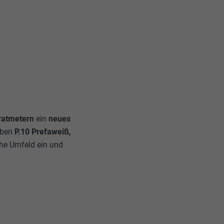
ratmetern
ein
neues
rben
P.10 Prefaweiß,
sche Umfeld ein und