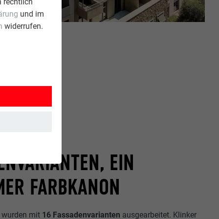
 rechtlich
ärung
und im
n
widerrufen.
ENVARIANTEN, EIN
MER FARBKANON
r wurden mit
16 Fassadenvarianten
ausgearbeitet. Klinker