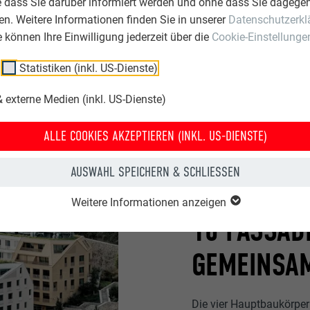
e dass Sie darüber informiert werden und ohne dass Sie dagegen
n. Weitere Informationen finden Sie in unserer
Datenschutzerkl
ie können Ihre Einwilligung jederzeit über die
Cookie-Einstellunge
Statistiken (inkl. US-Dienste)
 externe Medien (inkl. US-Dienste)
ALLE COOKIES AKZEPTIEREN (INKL. US-DIENSTE)
AUSWAHL SPEICHERN & SCHLIESSEN
Weitere Informationen anzeigen
16 FASSAD
GEMEINSA
Die vier Hauptbaukörpe