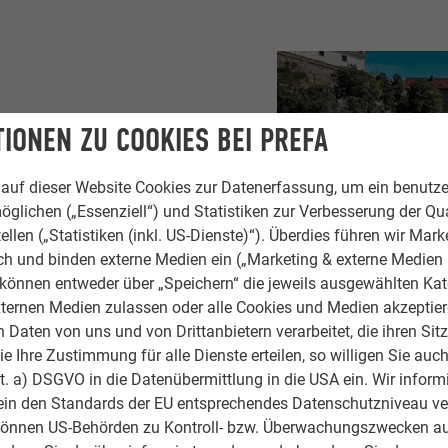
IONEN ZU COOKIES BEI PREFA
BEZUG ZUR
auf dieser Website Cookies zur Datenerfassung, um ein benutze
öglichen („Essenziell“) und Statistiken zur Verbesserung der Qua
ellen („Statistiken (inkl. US-Dienste)“). Überdies führen wir Mark
rch und binden externe Medien ein („Marketing & externe Medien (
nung des Quartiers
e können entweder über „Speichern“ die jeweils ausgewählten Ka
te das Projekt mit
ternen Medien zulassen oder alle Cookies und Medien akzeptier
Daten von uns und von Drittanbietern verarbeitet, die ihren Sit
ie architektonische
 Ihre Zustimmung für alle Dienste erteilen, so willigen Sie auch
hängende Hülle wirken
.
lit. a) DSGVO in die Datenübermittlung in die USA ein. Wir inform
ichen Texturen und
ein den Standards der EU entsprechendes Datenschutzniveau ve
können US-Behörden zu Kontroll- bzw. Überwachungszwecken au