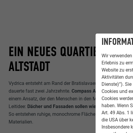
INFORMAT
EIN NEUES QUARTIER MIT 
Wir verwenden 
ALTSTADT
Erlebnis zu erm
Website zu erst
Aktivitäten du
Vydrica entsteht am Rand der Bratislavaer Altstadt. Die Pla
Dienste)“). Si
dauerte fast zwei Jahrzehnte.
Compass Architekti
entwickel
Cookies und ex
Cookies werden 
einem Ansatz, der den Menschen in den Mittelpunkt stellt. D
haben. Wenn Sie
Leitidee:
Dächer und Fassaden sollen wie eine zusammen
Art. 49 Abs. 1 
So entstehen ruhige, monochrome Flächen mit unterschiedl
die USA über k
Materialien.
Insbesondere 