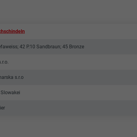
hschindeln
efaweiss; 42 P.10 Sandbraun; 45 Bronze
r.o.
harska s.r.o
, Slowakei
ier