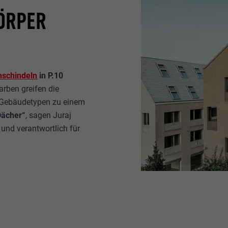
ÖRPER
schindeln
in P.10
arben greifen die
n Gebäudetypen zu einem
 Dächer“
, sagen Juraj
und verantwortlich für