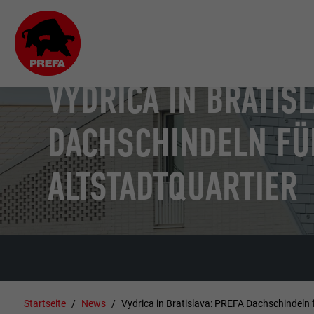
VYDRICA IN BRATISL
DACHSCHINDELN FÜ
ALTSTADTQUARTIER
Startseite
News
Vydrica in Bratislava: PREFA Dachschindeln f