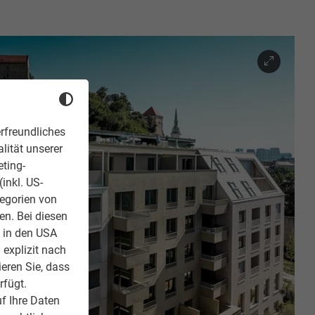
rfreundliches
lität unserer
eting-
inkl. US-
tegorien von
en. Bei diesen
z in den USA
 explizit nach
ieren Sie, dass
rfügt.
f Ihre Daten