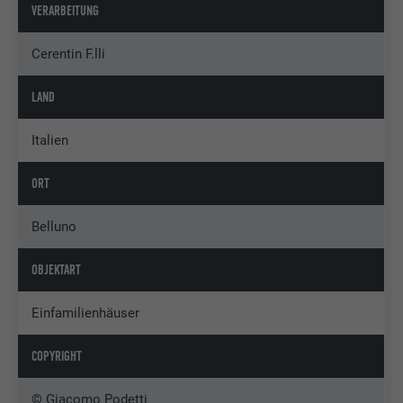
VERARBEITUNG
Cerentin F.lli
LAND
Italien
ORT
Belluno
OBJEKTART
Einfamilienhäuser
COPYRIGHT
© Giacomo Podetti