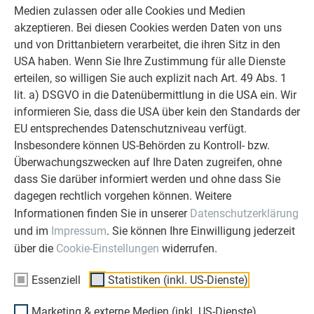
Deshalb versuchen wir als PREFA in
Medien zulassen oder alle Cookies und Medien
allen Phasen Ihres Projektes als
akzeptieren. Bei diesen Cookies werden Daten von uns
starker Begleiter zur Seite zu stehen.
und von Drittanbietern verarbeitet, die ihren Sitz in den
Überzeugen Sie sich selbst!
USA haben. Wenn Sie Ihre Zustimmung für alle Dienste
erteilen, so willigen Sie auch explizit nach Art. 49 Abs. 1
WEITERLESEN
lit. a) DSGVO in die Datenübermittlung in die USA ein. Wir
informieren Sie, dass die USA über kein den Standards der
EU entsprechendes Datenschutzniveau verfügt.
Insbesondere können US-Behörden zu Kontroll- bzw.
Überwachungszwecken auf Ihre Daten zugreifen, ohne
dass Sie darüber informiert werden und ohne dass Sie
OBJEKTE VOR UND NACH DER SANIERUNG
dagegen rechtlich vorgehen können. Weitere
PREFA SANIERUNGSGALERIE
Informationen finden Sie in unserer
Datenschutzerklärung
und im
Impressum
. Sie können Ihre Einwilligung jederzeit
über die
Cookie-Einstellungen
widerrufen.
Essenziell
Statistiken (inkl. US-Dienste)
Marketing & externe Medien (inkl. US-Dienste)