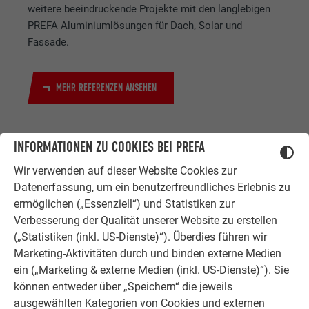
weitere beeindruckende Projekte mit den langlebigen
PREFA Aluminiumlösungen für Dach, Solar und
Fassade.
MEHR REFERENZEN ANSEHEN
INFORMATIONEN ZU COOKIES BEI PREFA
Wir verwenden auf dieser Website Cookies zur
Datenerfassung, um ein benutzerfreundliches Erlebnis zu
ermöglichen („Essenziell“) und Statistiken zur
Verbesserung der Qualität unserer Website zu erstellen
ZUFRIEDENE KUNDEN
(„Statistiken (inkl. US-Dienste)“). Überdies führen wir
ERFAHRUNGSBERICHTE
Marketing-Aktivitäten durch und binden externe Medien
Ob Bauherr, Sanierer, Verarbeiter oder
ein („Marketing & externe Medien (inkl. US-Dienste)“). Sie
Architekt - die Zufriedenheit all
können entweder über „Speichern“ die jeweils
unserer Kunden liegt uns am Herzen.
ausgewählten Kategorien von Cookies und externen