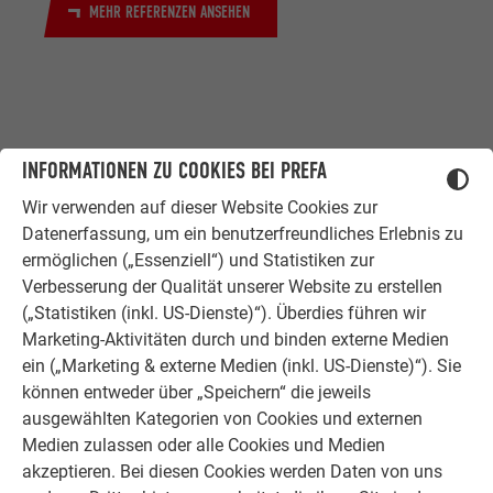
MEHR REFERENZEN ANSEHEN
INFORMATIONEN ZU COOKIES BEI PREFA
Wir verwenden auf dieser Website Cookies zur
ZUFRIEDENE KUNDEN
Datenerfassung, um ein benutzerfreundliches Erlebnis zu
ERFAHRUNGSBERICHTE
ermöglichen („Essenziell“) und Statistiken zur
Verbesserung der Qualität unserer Website zu erstellen
Ob Bauherr, Sanierer, Verarbeiter oder
(„Statistiken (inkl. US-Dienste)“). Überdies führen wir
Architekt - die Zufriedenheit all
Marketing-Aktivitäten durch und binden externe Medien
unserer Kunden liegt uns am Herzen.
ein („Marketing & externe Medien (inkl. US-Dienste)“). Sie
Deshalb versuchen wir als PREFA in
können entweder über „Speichern“ die jeweils
allen Phasen Ihres Projektes als
ausgewählten Kategorien von Cookies und externen
starker Begleiter zur Seite zu stehen.
Medien zulassen oder alle Cookies und Medien
Überzeugen Sie sich selbst!
akzeptieren. Bei diesen Cookies werden Daten von uns