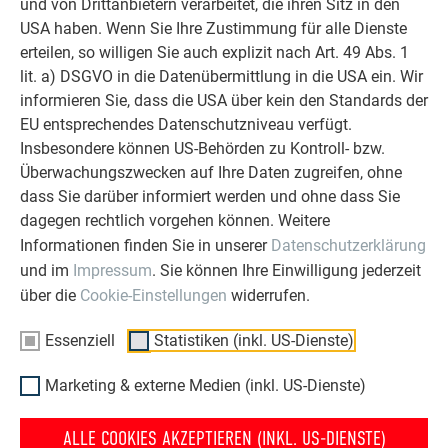
und von Drittanbietern verarbeitet, die ihren Sitz in den
WEITERLESEN
USA haben. Wenn Sie Ihre Zustimmung für alle Dienste
erteilen, so willigen Sie auch explizit nach Art. 49 Abs. 1
lit. a) DSGVO in die Datenübermittlung in die USA ein. Wir
informieren Sie, dass die USA über kein den Standards der
EU entsprechendes Datenschutzniveau verfügt.
OBJEKTE VOR UND NACH DER SANIERUNG
Insbesondere können US-Behörden zu Kontroll- bzw.
PREFA SANIERUNGSGALERIE
Überwachungszwecken auf Ihre Daten zugreifen, ohne
dass Sie darüber informiert werden und ohne dass Sie
dagegen rechtlich vorgehen können. Weitere
Informationen finden Sie in unserer
Datenschutzerklärung
und im
Impressum
. Sie können Ihre Einwilligung jederzeit
über die
Cookie-Einstellungen
widerrufen.
Essenziell
Statistiken (inkl. US-Dienste)
Marketing & externe Medien (inkl. US-Dienste)
ALLE COOKIES AKZEPTIEREN (INKL. US-DIENSTE)