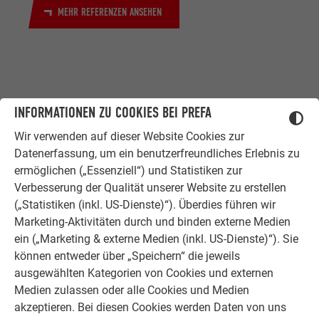
MEHR REFERENZEN ANSEHEN
INFORMATIONEN ZU COOKIES BEI PREFA
Wir verwenden auf dieser Website Cookies zur
ZUFRIEDENE KUNDEN
Datenerfassung, um ein benutzerfreundliches Erlebnis zu
ERFAHRUNGSBERICHTE
ermöglichen („Essenziell“) und Statistiken zur
Verbesserung der Qualität unserer Website zu erstellen
Ob Bauherr, Sanierer, Verarbeiter oder
(„Statistiken (inkl. US-Dienste)“). Überdies führen wir
Architekt - die Zufriedenheit all
Marketing-Aktivitäten durch und binden externe Medien
unserer Kunden liegt uns am Herzen.
ein („Marketing & externe Medien (inkl. US-Dienste)“). Sie
Deshalb versuchen wir als PREFA in
können entweder über „Speichern“ die jeweils
allen Phasen Ihres Projektes als
ausgewählten Kategorien von Cookies und externen
starker Begleiter zur Seite zu stehen.
Medien zulassen oder alle Cookies und Medien
Überzeugen Sie sich selbst!
akzeptieren. Bei diesen Cookies werden Daten von uns