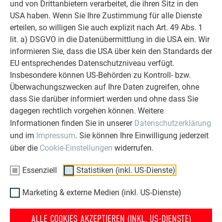
und von Drittanbietern verarbeitet, die ihren Sitz in den
WEITERLESEN
USA haben. Wenn Sie Ihre Zustimmung für alle Dienste
erteilen, so willigen Sie auch explizit nach Art. 49 Abs. 1
lit. a) DSGVO in die Datenübermittlung in die USA ein. Wir
informieren Sie, dass die USA über kein den Standards der
EU entsprechendes Datenschutzniveau verfügt.
Insbesondere können US-Behörden zu Kontroll- bzw.
OBJEKTE VOR UND NACH DER SANIERUNG
PREFA SANIERUNGSGALERIE
Überwachungszwecken auf Ihre Daten zugreifen, ohne
dass Sie darüber informiert werden und ohne dass Sie
dagegen rechtlich vorgehen können. Weitere
Informationen finden Sie in unserer
Datenschutzerklärung
und im
Impressum
. Sie können Ihre Einwilligung jederzeit
über die
Cookie-Einstellungen
widerrufen.
Essenziell
Statistiken (inkl. US-Dienste)
Marketing & externe Medien (inkl. US-Dienste)
ALLE COOKIES AKZEPTIEREN (INKL. US-DIENSTE)