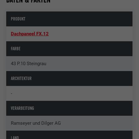
PRODUKT
Dachpaneel FX.12
FARBE
43 P.10 Steingrau
ARCHITEKTUR
-
VERARBEITUNG
Ramseyer und Dilger AG
LAND