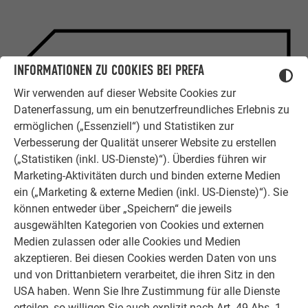
INFORMATIONEN ZU COOKIES BEI PREFA
ZUFRIEDENE KUNDEN
ERFAHRUNGSBERICHTE
Wir verwenden auf dieser Website Cookies zur
Datenerfassung, um ein benutzerfreundliches Erlebnis zu
Ob Bauherr, Sanierer, Verarbeiter oder
ermöglichen („Essenziell“) und Statistiken zur
Architekt - die Zufriedenheit all
Verbesserung der Qualität unserer Website zu erstellen
unserer Kunden liegt uns am Herzen.
(„Statistiken (inkl. US-Dienste)“). Überdies führen wir
Deshalb versuchen wir als PREFA in
Marketing-Aktivitäten durch und binden externe Medien
allen Phasen Ihres Projektes als
ein („Marketing & externe Medien (inkl. US-Dienste)“). Sie
starker Begleiter zur Seite zu stehen.
können entweder über „Speichern“ die jeweils
Überzeugen Sie sich selbst!
ausgewählten Kategorien von Cookies und externen
Medien zulassen oder alle Cookies und Medien
WEITERLESEN
akzeptieren. Bei diesen Cookies werden Daten von uns
und von Drittanbietern verarbeitet, die ihren Sitz in den
USA haben. Wenn Sie Ihre Zustimmung für alle Dienste
erteilen, so willigen Sie auch explizit nach Art. 49 Abs. 1