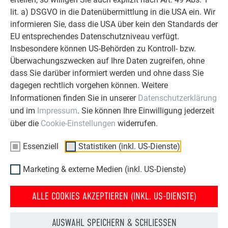
lit. a) DSGVO in die Datenübermittlung in die USA ein. Wir
OBJEKTE VOR UND NACH DER SANIERUNG
informieren Sie, dass die USA über kein den Standards der
PREFA SANIERUNGSGALERIE
EU entsprechendes Datenschutzniveau verfügt.
Insbesondere können US-Behörden zu Kontroll- bzw.
Überwachungszwecken auf Ihre Daten zugreifen, ohne
dass Sie darüber informiert werden und ohne dass Sie
dagegen rechtlich vorgehen können. Weitere
Informationen finden Sie in unserer
Datenschutzerklärung
und im
Impressum
. Sie können Ihre Einwilligung jederzeit
über die
Cookie-Einstellungen
widerrufen.
Essenziell
Statistiken (inkl. US-Dienste)
Marketing & externe Medien (inkl. US-Dienste)
ALLE COOKIES AKZEPTIEREN (INKL. US-DIENSTE)
HAUS NACH DER
HAUS VOR DER
AUSWAHL SPEICHERN & SCHLIESSEN
DACHSANIERUNG MIT DER
DACHSANIERUNG MIT PREFA