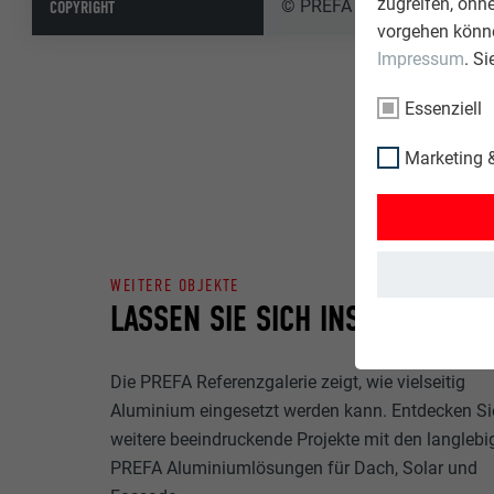
zugreifen, ohn
©️ PREFA | Croce & Wir
COPYRIGHT
vorgehen könne
Impressum
. S
Essenziell
Marketing &
WEITERE OBJEKTE
LASSEN SIE SICH INSPIRIEREN
Die PREFA Referenzgalerie zeigt, wie vielseitig
Aluminium eingesetzt werden kann. Entdecken Si
weitere beeindruckende Projekte mit den langlebi
PREFA Aluminiumlösungen für Dach, Solar und