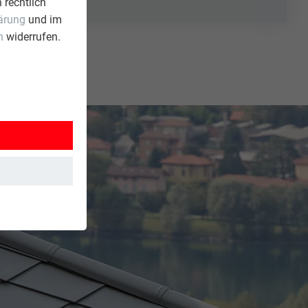
 rechtlich
ärung
und im
n
widerrufen.