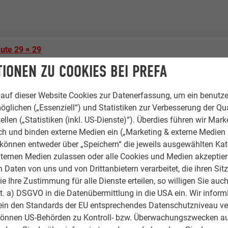
ute 29 × 29
IONEN ZU COOKIES BEI PREFA
auf dieser Website Cookies zur Datenerfassung, um ein benutze
ten
öglichen („Essenziell“) und Statistiken zur Verbesserung der Qua
ellen („Statistiken (inkl. US-Dienste)“). Überdies führen wir Mark
rch und binden externe Medien ein („Marketing & externe Medien (
e können entweder über „Speichern“ die jeweils ausgewählten Ka
ternen Medien zulassen oder alle Cookies und Medien akzeptier
Daten von uns und von Drittanbietern verarbeitet, die ihren Sit
 Ihre Zustimmung für alle Dienste erteilen, so willigen Sie auch
lit. a) DSGVO in die Datenübermittlung in die USA ein. Wir inform
enhäuser, Firmengebäude, Hotels & Gastronomie
ein den Standards der EU entsprechendes Datenschutzniveau ve
können US-Behörden zu Kontroll- bzw. Überwachungszwecken au