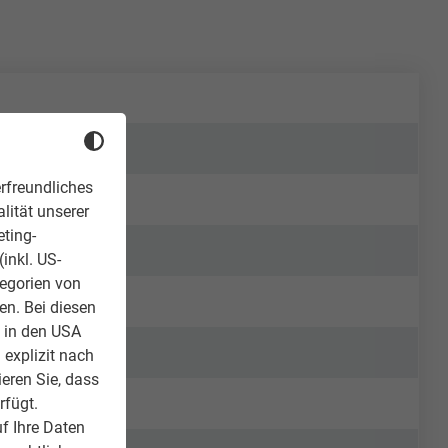
rfreundliches
lität unserer
eting-
inkl. US-
tegorien von
en. Bei diesen
z in den USA
 explizit nach
ieren Sie, dass
rfügt.
f Ihre Daten