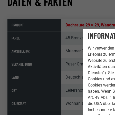
DATEN & FAKTEN
PRODUKT
Dachraute 29 × 29
,
Wandra
INFORMAT
45 Bronze
FARBE
Wir verwenden 
Muamer Omerovic Architek
ARCHITEKTUR
Erlebnis zu erm
Website zu erst
Puser GmbH
VERARBEITUNG
Aktivitäten du
Dienste)“). Si
Deutschland
LAND
Cookies und ex
Cookies werden 
Leitershofen
ORT
haben. Wenn Sie
Art. 49 Abs. 1 
Wohnanlagen & Mehrfamili
OBJEKTART
die USA über k
Insbesondere 