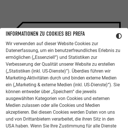
INFORMATIONEN ZU COOKIES BEI PREFA
ZUFRIEDENE KUNDEN
Wir verwenden auf dieser Website Cookies zur
ERFAHRUNGSBERICHTE
Datenerfassung, um ein benutzerfreundliches Erlebnis zu
Ob Bauherr, Sanierer, Verarbeiter oder
ermöglichen („Essenziell“) und Statistiken zur
Architekt - die Zufriedenheit all
Verbesserung der Qualität unserer Website zu erstellen
unserer Kunden liegt uns am Herzen.
(„Statistiken (inkl. US-Dienste)“). Überdies führen wir
Deshalb versuchen wir als PREFA in
Marketing-Aktivitäten durch und binden externe Medien
allen Phasen Ihres Projektes als
ein („Marketing & externe Medien (inkl. US-Dienste)“). Sie
starker Begleiter zur Seite zu stehen.
können entweder über „Speichern“ die jeweils
Überzeugen Sie sich selbst!
ausgewählten Kategorien von Cookies und externen
Medien zulassen oder alle Cookies und Medien
WEITERLESEN
akzeptieren. Bei diesen Cookies werden Daten von uns
und von Drittanbietern verarbeitet, die ihren Sitz in den
USA haben. Wenn Sie Ihre Zustimmung für alle Dienste