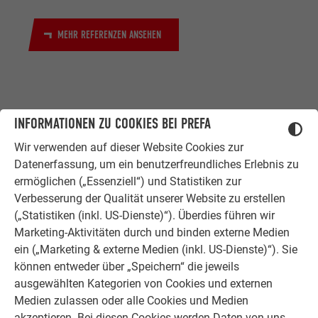
MEHR REFERENZEN ANSEHEN
INFORMATIONEN ZU COOKIES BEI PREFA
Wir verwenden auf dieser Website Cookies zur
Datenerfassung, um ein benutzerfreundliches Erlebnis zu
ZUFRIEDENE KUNDEN
ermöglichen („Essenziell“) und Statistiken zur
ERFAHRUNGSBERICHTE
Verbesserung der Qualität unserer Website zu erstellen
(„Statistiken (inkl. US-Dienste)“). Überdies führen wir
Ob Bauherr, Sanierer, Verarbeiter oder
Marketing-Aktivitäten durch und binden externe Medien
Architekt - die Zufriedenheit all
ein („Marketing & externe Medien (inkl. US-Dienste)“). Sie
unserer Kunden liegt uns am Herzen.
können entweder über „Speichern“ die jeweils
Deshalb versuchen wir als PREFA in
ausgewählten Kategorien von Cookies und externen
allen Phasen Ihres Projektes als
Medien zulassen oder alle Cookies und Medien
starker Begleiter zur Seite zu stehen.
akzeptieren. Bei diesen Cookies werden Daten von uns