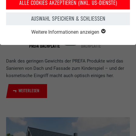
ALLE COOKIES AKZEPTIEREN (INKL. US-DIENSTE)
AUSWAHL SPEICHERN & SCHLIESSEN
Weitere Informationen anzeigen
HAUS NACH DER
HAUS VOR DER
DACHSANIERUNG MIT DER
DACHSANIERUNG MIT PREFA
PREFA DACHPLATTE
DACHPLATTE
Dank des geringen Gewichts der PREFA Produkte wird das
Sanieren von Dach und Fassade zum Kinderspiel – und der
kosmetische Eingriff macht auch optisch einiges her.
WEITERLESEN