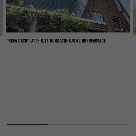
PREFA DACHPLATTE R.16 NURDACHHAUS KLINKERFASSADE
NU
VI