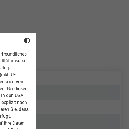
rfreundliches
lität unserer
eting-
inkl. US-
tegorien von
en. Bei diesen
z in den USA
 explizit nach
ieren Sie, dass
rfügt.
f Ihre Daten