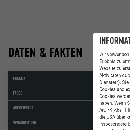
INFORMAT
DATEN & FAKTEN
Wir verwenden 
Erlebnis zu erm
Website zu erst
Aktivitäten du
PRODUKT
Alumi
Dienste)“). Si
Cookies und ex
23 Sch
FARBE
Cookies werden 
haben. Wenn Sie
BD Arc
ARCHITEKTUR
Art. 49 Abs. 1 
die USA über k
Baeris
VERARBEITUNG
Insbesondere 