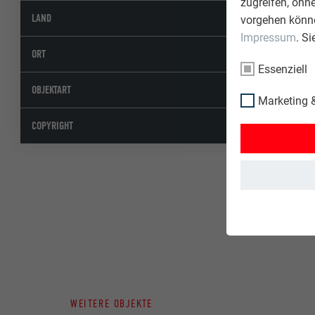
zugreifen, ohn
Schwe
LAND
vorgehen könne
Impressum
. S
Murte
ORT
Essenziell
Wohna
OBJEKTART
Marketing &
© PREF
COPYRIGHT
WEITERE OBJEKTE