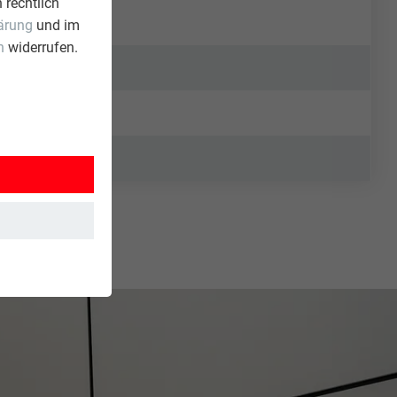
 rechtlich
ärung
und im
n
widerrufen.