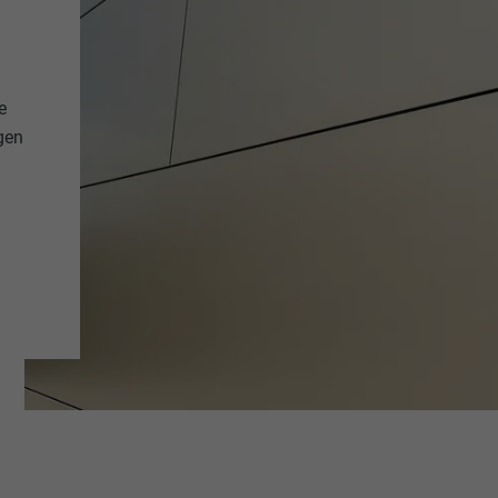
e
gen