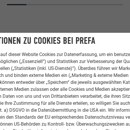
IONEN ZU COOKIES BEI PREFA
auf dieser Website Cookies zur Datenerfassung, um ein benutze
öglichen („Essenziell“) und Statistiken zur Verbesserung der Qua
ellen („Statistiken (inkl. US-Dienste)“). Überdies führen wir Mark
rch und binden externe Medien ein („Marketing & externe Medien (
nium Verbundplatte
e können entweder über „Speichern“ die jeweils ausgewählten Ka
ternen Medien zulassen oder alle Cookies und Medien akzeptier
warzgrau, 45 Bronze
Daten von uns und von Drittanbietern verarbeitet, die ihren Sit
 Ihre Zustimmung für alle Dienste erteilen, so willigen Sie auch
hitekten AG
lit. a) DSGVO in die Datenübermittlung in die USA ein. Wir inform
ein den Standards der EU entsprechendes Datenschutzniveau ve
wyl AG
können US-Behörden zu Kontroll- bzw. Überwachungszwecken au