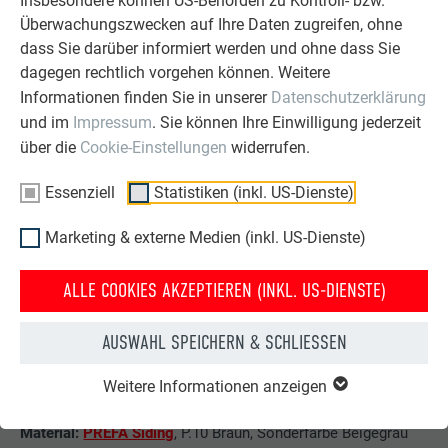
Insbesondere können US-Behörden zu Kontroll- bzw.
an Fenster, Dach und Rücksprünge
im Gebäudevolumen.
Überwachungszwecken auf Ihre Daten zugreifen, ohne
Josef Kleissner, ein erfahrener Dachdecker und Spengler mit
dass Sie darüber informiert werden und ohne dass Sie
eigenem Betrieb in Tillmitsch bei Leibnitz, hebt hervor, dass
dagegen rechtlich vorgehen können. Weitere
viele Details gemeinsam mit den Architekt:innen entwickelt
wurden, um sowohl eine ansprechende Optik zu
Informationen finden Sie in unserer
Datenschutzerklärung
gewährleisten als auch Kosten zu reduzieren. Dabei musste
und im
Impressum
. Sie können Ihre Einwilligung jederzeit
darauf geachtet werden, dass die
vertikalen Streifen über
über die
Cookie-Einstellungen
widerrufen.
Fensterflächen und horizontale Fugen hinweg laufen
.
Essenziell
Statistiken (inkl. US-Dienste)
Aufgrund langjähriger Erfahrung weiß Kleissner, worauf es
ankommt, wenn gute Architektur entstehen soll:
Marketing & externe Medien (inkl. US-Dienste)
ausgezeichnete Architekten, mutige Auftraggeber:innen,
präzise Ausschreibungen und ein starkes Team.
ALLE COOKIES AKZEPTIEREN (INKL. US-DIENSTE)
AUSWAHL SPEICHERN & SCHLIESSEN
Weitere Informationen anzeigen
WEITERE INFOS
Material:
PREFA Siding
, P.10 Braun, Sonderfarbe Beigegrau