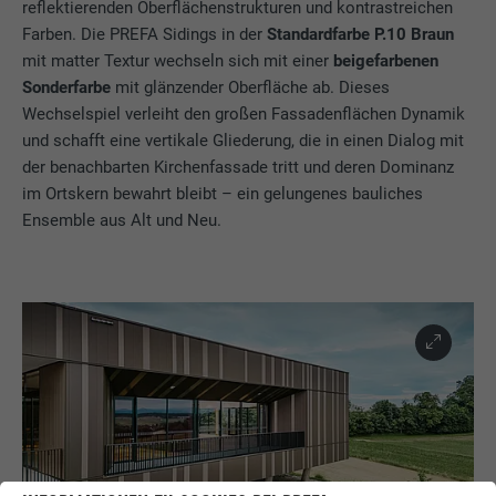
reflektierenden Oberflächenstrukturen und kontrastreichen
Farben. Die PREFA Sidings in der
Standardfarbe P.10 Braun
mit matter Textur wechseln sich mit einer
beigefarbenen
Sonderfarbe
mit glänzender Oberfläche ab. Dieses
Wechselspiel verleiht den großen Fassadenflächen Dynamik
und schafft eine vertikale Gliederung, die in einen Dialog mit
der benachbarten Kirchenfassade tritt und deren Dominanz
im Ortskern bewahrt bleibt – ein gelungenes bauliches
Ensemble aus Alt und Neu.