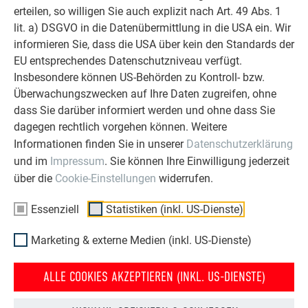
MATERIAL:
erteilen, so willigen Sie auch explizit nach Art. 49 Abs. 1
lit. a) DSGVO in die Datenübermittlung in die USA ein. Wir
bandbeschichtetes Aluminium (Vorderseite)
informieren Sie, dass die USA über kein den Standards der
FR-Kern (projektbezogen A2-Kern auf Anfrage)
EU entsprechendes Datenschutzniveau verfügt.
Aluminium mit Schutzlack (Rückseite)
Insbesondere können US-Behörden zu Kontroll- bzw.
Überwachungszwecken auf Ihre Daten zugreifen, ohne
GRÖSSE:
dass Sie darüber informiert werden und ohne dass Sie
dagegen rechtlich vorgehen können. Weitere
4.010 × 1.535 × 4,0 mm, andere Größen und Zuschnitte
Informationen finden Sie in unserer
Datenschutzerklärung
sowie Bearbeitung (Schneiden, Fräsen, Bohren) möglich
und im
Impressum
. Sie können Ihre Einwilligung jederzeit
über die
Cookie-Einstellungen
widerrufen.
GEWICHT:
Essenziell
Statistiken (inkl. US-Dienste)
7,6 kg/m2
Marketing & externe Medien (inkl. US-Dienste)
BEFESTIGUNG:
ALLE COOKIES AKZEPTIEREN (INKL. US-DIENSTE)
auf Holz-Unterkonstruktion: geschraubt/geklebt
auf Alu-Unterkonstruktion: genietet/geklebt