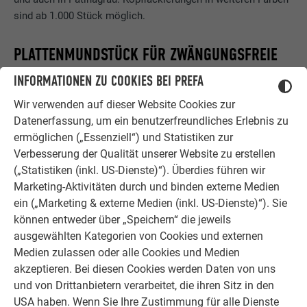
sind ab 1.000 Stück möglich.
PLATTENMUNDSTÜCK FÜR ZWÄNGUNGSFREIE
MONTAGE
INFORMATIONEN ZU COOKIES BEI PREFA
Wir verwenden auf dieser Website Cookies zur
Passend zu den Balkonnieten (Nietkopfdurchmesser 15 mm)
Datenerfassung, um ein benutzerfreundliches Erlebnis zu
wird das Plattenmundstück mit einem Außendurchmesser
ermöglichen („Essenziell“) und Statistiken zur
von 30 mm angeboten. Die Verwendung des
Verbesserung der Qualität unserer Website zu erstellen
Plattenmundstückes ermöglicht eine zwängungsfreie,
(„Statistiken (inkl. US-Dienste)“). Überdies führen wir
dehnungsgerechte Montage der
PREFABOND Aluminium
Marketing-Aktivitäten durch und binden externe Medien
Verbundplatten.
ein („Marketing & externe Medien (inkl. US-Dienste)“). Sie
können entweder über „Speichern“ die jeweils
ausgewählten Kategorien von Cookies und externen
TECHNISCHE DATEN
Medien zulassen oder alle Cookies und Medien
PREFABOND ALUMINIUM VERBUNDPLATTE
akzeptieren. Bei diesen Cookies werden Daten von uns
und von Drittanbietern verarbeitet, die ihren Sitz in den
USA haben. Wenn Sie Ihre Zustimmung für alle Dienste