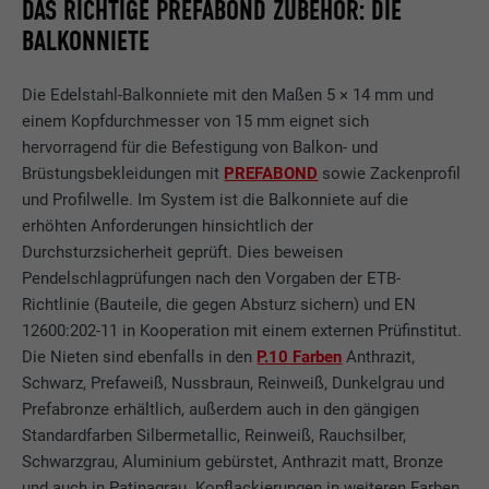
DAS RICHTIGE PREFABOND ZUBEHÖR: DIE
BALKONNIETE
Die Edelstahl-Balkonniete mit den Maßen 5 × 14 mm und
einem Kopfdurchmesser von 15 mm eignet sich
hervorragend für die Befestigung von Balkon- und
Brüstungsbekleidungen mit
PREFABOND
sowie Zackenprofil
und Profilwelle. Im System ist die Balkonniete auf die
erhöhten Anforderungen hinsichtlich der
Durchsturzsicherheit geprüft. Dies beweisen
Pendelschlagprüfungen nach den Vorgaben der ETB-
Richtlinie (Bauteile, die gegen Absturz sichern) und EN
12600:202-11 in Kooperation mit einem externen Prüfinstitut.
Die Nieten sind ebenfalls in den
P.10 Farben
Anthrazit,
Schwarz, Prefaweiß, Nussbraun, Reinweiß, Dunkelgrau und
Prefabronze erhältlich, außerdem auch in den gängigen
Standardfarben Silbermetallic, Reinweiß, Rauchsilber,
Schwarzgrau, Aluminium gebürstet, Anthrazit matt, Bronze
und auch in Patinagrau. Kopflackierungen in weiteren Farben