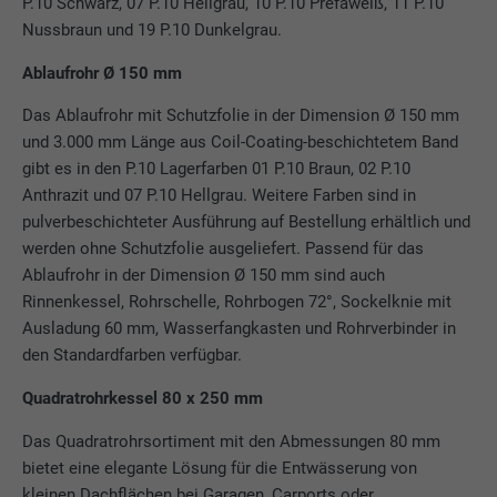
P.10 Schwarz, 07 P.10 Hellgrau, 10 P.10 Prefaweiß, 11 P.10
Nussbraun und 19 P.10 Dunkelgrau.
Ablaufrohr Ø 150 mm
Das Ablaufrohr mit Schutzfolie in der Dimension Ø 150 mm
und 3.000 mm Länge aus Coil-Coating-beschichtetem Band
gibt es in den P.10 Lagerfarben 01 P.10 Braun, 02 P.10
Anthrazit und 07 P.10 Hellgrau. Weitere Farben sind in
pulverbeschichteter Ausführung auf Bestellung erhältlich und
werden ohne Schutzfolie ausgeliefert. Passend für das
Ablaufrohr in der Dimension Ø 150 mm sind auch
Rinnenkessel, Rohrschelle, Rohrbogen 72°, Sockelknie mit
Ausladung 60 mm, Wasserfangkasten und Rohrverbinder in
den Standardfarben verfügbar.
Quadratrohrkessel 80 x 250 mm
Das Quadratrohrsortiment mit den Abmessungen 80 mm
bietet eine elegante Lösung für die Entwässerung von
kleinen Dachflächen bei Garagen, Carports oder