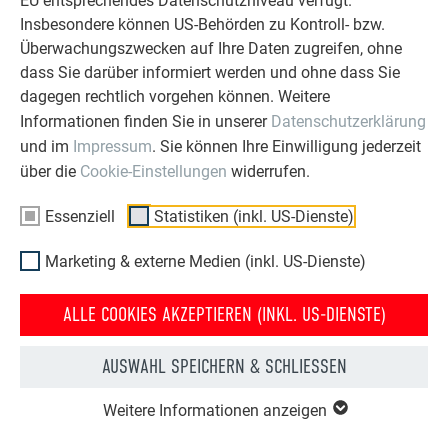
EU entsprechendes Datenschutzniveau verfügt.
von Fensteröffnungen u. v. m. Das Lochmuster RV5/8 bietet
Insbesondere können US-Behörden zu Kontroll- bzw.
ein homogenes und ansprechendes Design. Die perforierten
Überwachungszwecken auf Ihre Daten zugreifen, ohne
Sidings sind mit Endabkantung, aber ausschließlich ohne
dass Sie darüber informiert werden und ohne dass Sie
Schattenfuge in den Baubreiten 138 x 1,0 mm, 200 x 1,0 mm,
dagegen rechtlich vorgehen können. Weitere
300 x 1,2 mm und 400 x 1,2 mm erhältlich. Die
Informationen finden Sie in unserer
Datenschutzerklärung
Mindestbestellmenge je Farbe und Baubreite sind 50 m².
und im
Impressum
. Sie können Ihre Einwilligung jederzeit
über die
Cookie-Einstellungen
widerrufen.
DIE NEUERUNGEN BEIM PASSENDEN
Essenziell
Statistiken (inkl. US-Dienste)
FASSADENZUBEHÖR:
Marketing & externe Medien (inkl. US-Dienste)
Spezialschrauben für Aluminium und Stahlunterkonstruktion
ALLE COOKIES AKZEPTIEREN (INKL. US-DIENSTE)
Die beiden neuen Schrauben ermöglichen eine fachgerechte
Befestigung der Sidings, aller Kleinformate und PREFALZ –
jeweils auf Aluminium- oder auf Stahlunterkonstruktionen.
AUSWAHL SPEICHERN & SCHLIESSEN
Auch hier schildert Häupl die Details: „Beide
Spezialschrauben sind eine Sonderanfertigung und wurden
Weitere Informationen anzeigen
speziell auf die Anforderungen unserer Fassadensysteme