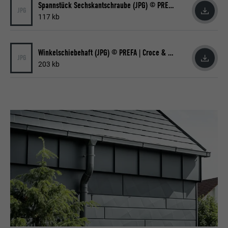
Spannstück Sechskantschraube (JPG) © PREFA | Croce & Wir
JPG
117 kb
Winkelschiebehaft (JPG) © PREFA | Croce & Wir
JPG
203 kb