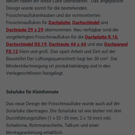
darum haben wir diese Luke überarbeitet.“ Das angepasste
Design wurde somit für die bestehenden
Froschmaullukenhauben und die vormontierten
Froschmaulluken für
Dachplatte
,
Dachschindel
und
Dachraute 29 x 29
übernommen. Neu verfügbar sind die
vorgefertigten Froschmaulluken für die
Dachplatte R.16
,
Dachschindel DS.19
,
Dachraute 44 x 44
und das
Dachpaneel
FX.12
klein und groß. Das spart Arbeit und Zeit auf der
Baustelle! Der Lüftungsquerschnitt liegt bei 30 cm². Die
Mindestdachneigung ist produktabhängig und in den
Verlegerichtlinien festgelegt.
Solarluke für Kleinformate
Das neue Design der Froschmaulluke wurde auch auf die
Solarluke übertragen. Die Solarluke ist wie bisher mit drei
Durchführungstüllen (1 x 32–35 mm, 2 x 10 mm) inkl.
Schablone, Rohrmanschette, Talkum und einer
Montageanleitung erhältlich.