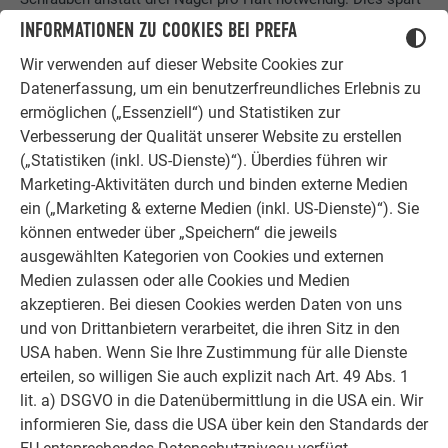
Zeit und Arbeit bei der Montage.“ Ebenfalls neu im Sortiment
INFORMATIONEN ZU COOKIES BEI PREFA
sind die passenden Senkkopfschrauben 4,5 x 30 mm mit
Wir verwenden auf dieser Website Cookies zur
europäischer Zulassung (ETA).
Datenerfassung, um ein benutzerfreundliches Erlebnis zu
ermöglichen („Essenziell“) und Statistiken zur
Verbesserung der Qualität unserer Website zu erstellen
PRODUKTSTANDARDISIERUNG BEI DEN PREFA
(„Statistiken (inkl. US-Dienste)“). Überdies führen wir
FASSADENSYSTEMEN:
Marketing-Aktivitäten durch und binden externe Medien
ein („Marketing & externe Medien (inkl. US-Dienste)“). Sie
können entweder über „Speichern“ die jeweils
Siding perforiert – vielseitige Gestaltungsoptionen
ausgewählten Kategorien von Cookies und externen
„Mit den perforierten Sidings setzen wir auf eine
Medien zulassen oder alle Cookies und Medien
Weiterentwicklung eines bewährten Produktes, welches nun
akzeptieren. Bei diesen Cookies werden Daten von uns
als Standardprodukt auf Bestellung erhältlich ist“, erklärt
und von Drittanbietern verarbeitet, die ihren Sitz in den
Häupl weiter. Die gelochten Sidings sind ein vielseitiges
USA haben. Wenn Sie Ihre Zustimmung für alle Dienste
Gestaltungselement: Sie eignen sich als ansprechende
erteilen, so willigen Sie auch explizit nach Art. 49 Abs. 1
Verkleidung (Einhausung) von technischen Anlagen oder
lit. a) DSGVO in die Datenübermittlung in die USA ein. Wir
Aufbauten im Fassadenbereich oder auf Flachdächern, als
informieren Sie, dass die USA über kein den Standards der
Sichtschutz bei Stiegen- und Parkhäusern, als Überdeckung