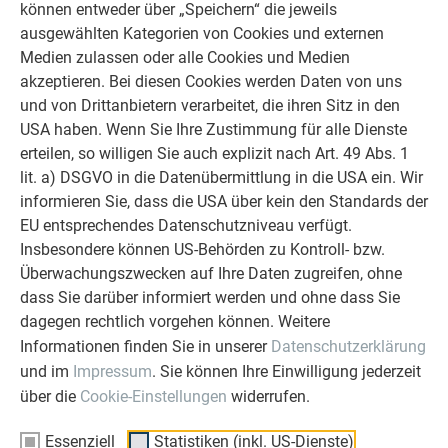
können entweder über „Speichern“ die jeweils
Holzfeuchtigkeit: max. 20 %
ausgewählten Kategorien von Cookies und externen
Platten aus Holzwerkstoffen
Medien zulassen oder alle Cookies und Medien
akzeptieren. Bei diesen Cookies werden Daten von uns
Unabhängig von nationalen Normen und Regelwerken sind
und von Drittanbietern verarbeitet, die ihren Sitz in den
die Rahmenbedingungen („Mindestanforderungen“) für die
USA haben. Wenn Sie Ihre Zustimmung für alle Dienste
Verlegung auf Holzwerkstoffplatten seitens PREFA wie folgt
erteilen, so willigen Sie auch explizit nach Art. 49 Abs. 1
definiert:
lit. a) DSGVO in die Datenübermittlung in die USA ein. Wir
Dicke der Holzwerkstoffplatten: mind. 22 mm*
informieren Sie, dass die USA über kein den Standards der
Bei Verlegung auf Holzwerkstoffplatten ist eine
EU entsprechendes Datenschutzniveau verfügt.
Trennlage erforderlich.
Insbesondere können US-Behörden zu Kontroll- bzw.
Überwachungszwecken auf Ihre Daten zugreifen, ohne
*Bei abweichender (geringerer) Plattendicke ist die Dicke, die
dass Sie darüber informiert werden und ohne dass Sie
Auswahl des Befestigungsmittels sowie die Statik der
dagegen rechtlich vorgehen können. Weitere
Unterkonstruktion mit dem Hersteller der
Informationen finden Sie in unserer
Datenschutzerklärung
Holzwerkstoffplatten abzustimmen.
und im
Impressum
. Sie können Ihre Einwilligung jederzeit
OSB-Platten als Untergrund sind Sonderkonstruktionen und
über die
Cookie-Einstellungen
widerrufen.
als solche zu planen.
Essenziell
Statistiken (inkl. US-Dienste)