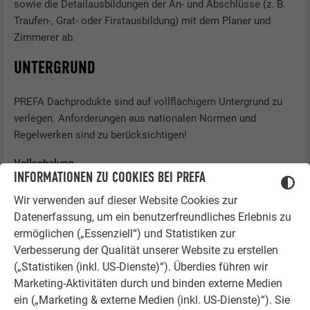
sowie die Detailausbildungen der An- und Abschlüsse (z. B.
Traufen-, Grat- oder Firstausbildung) mit dem Planer und
Zimmerer ab.
UNTERGRUND
PREFA Dachprodukte sind auf vollflächigem Untergrund zu
verlegen. Anforderungen aus nationalen Normen und
Regelwerken sind zu berücksichtigen!
Vollschalung
INFORMATIONEN ZU COOKIES BEI PREFA
Unabhängig von nationalen Normen und Regelwerken sind
Wir verwenden auf dieser Website Cookies zur
die Rahmenbedingungen („Mindestanforderungen“) für die
Datenerfassung, um ein benutzerfreundliches Erlebnis zu
Verlegung auf Vollschalung seitens PREFA wie folgt
ermöglichen („Essenziell“) und Statistiken zur
definiert:
Verbesserung der Qualität unserer Website zu erstellen
(„Statistiken (inkl. US-Dienste)“). Überdies führen wir
Brettbreite: 80–160 mm
Marketing-Aktivitäten durch und binden externe Medien
Brettstärke: mind. 24 mm (mind. 22 mm in trockenem
ein („Marketing & externe Medien (inkl. US-Dienste)“). Sie
Zustand)