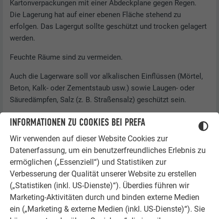
Kartonverpackungen mit einer Abdeckplane gegen Regen.
Die Lagerung hat auf einer ebenen Fläche stehend zu
erfolgen. Das Lagergut sollte geschützt und trocken gelagert
werden.
Feuchte Räume sind zu vermeiden.
Auch die Lagerware soll vor alkalischen Einflüssen (Mörtel,
Beton, Kalk- oder Zementstaub usw.) sowie Laugen- oder
Säuredämpfen, Salz (z. B. Straßensalz) geschützt sein.
Bei blankem Aluminium ist zu beachten, dass sich durch
INFORMATIONEN ZU COOKIES BEI PREFA
Wasser (z. B. durch Kondensat oder Niederschlag)
Wir verwenden auf dieser Website Cookies zur
Oxydationserscheinungen in Form von schwarzen oder
Datenerfassung, um ein benutzerfreundliches Erlebnis zu
weißen Flecken bilden können. Die Lebensdauer wird
ermöglichen („Essenziell“) und Statistiken zur
dadurch nicht beeinträchtigt, sofern nicht andere chemische
Verbesserung der Qualität unserer Website zu erstellen
Einflüsse zu einer weiteren Zersetzung des Aluminiums
(„Statistiken (inkl. US-Dienste)“). Überdies führen wir
beitragen.
Marketing-Aktivitäten durch und binden externe Medien
ein („Marketing & externe Medien (inkl. US-Dienste)“). Sie