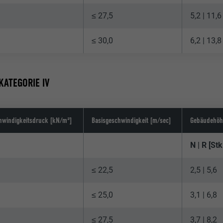
≤ 27,5
5,2 | 11,6
≤ 30,0
6,2 | 13,8
KATEGORIE IV
hwindigkeitsdruck [kN/m²]
Basisgeschwindigkeit [m/sec]
Gebäudehöh
N | R [St
≤ 22,5
2,5 | 5,6
≤ 25,0
3,1 | 6,8
≤ 27,5
3,7 | 8,2