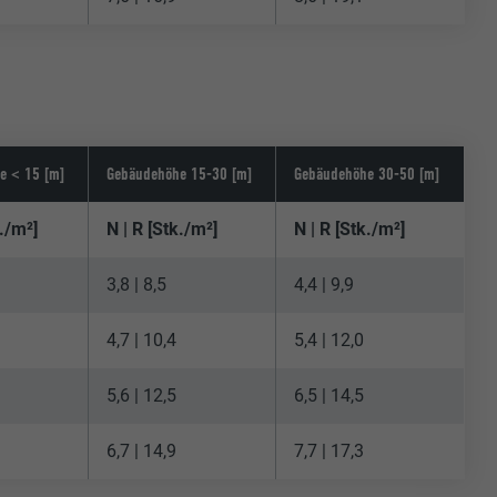
e < 15 [m]
Gebäudehöhe 15-30 [m]
Gebäudehöhe 30-50 [m]
k./m²]
N | R [Stk./m²]
N | R [Stk./m²]
3,8 | 8,5
4,4 | 9,9
4,7 | 10,4
5,4 | 12,0
5,6 | 12,5
6,5 | 14,5
6,7 | 14,9
7,7 | 17,3