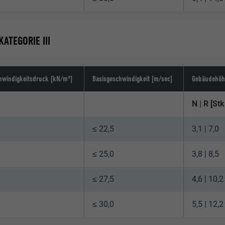
ATEGORIE III
hwindigkeitsdruck [kN/m²]
Basisgeschwindigkeit [m/sec]
Gebäudehöh
N | R [St
≤ 22,5
3,1 | 7,0
≤ 25,0
3,8 | 8,5
≤ 27,5
4,6 | 10,2
≤ 30,0
5,5 | 12,2