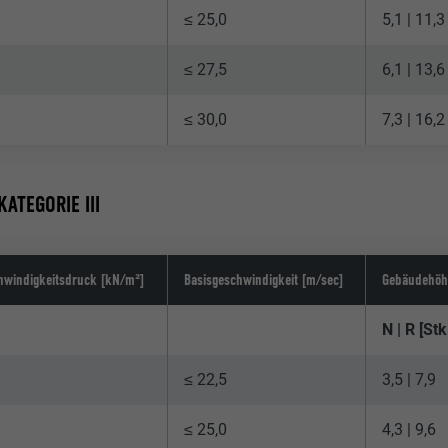
≤ 25,0
5,1 | 11,3
≤ 27,5
6,1 | 13,6
≤ 30,0
7,3 | 16,2
ATEGORIE III
hwindigkeitsdruck [kN/m²]
Basisgeschwindigkeit [m/sec]
Gebäudehöh
N | R [St
≤ 22,5
3,5 | 7,9
≤ 25,0
4,3 | 9,6