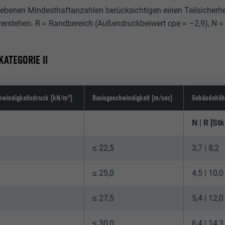
ebenen Mindesthaftanzahlen berücksichtigen einen Teilsicherheit
verstehen. R = Randbereich (Außendruckbeiwert cpe = –2,9), N 
ATEGORIE II
hwindigkeitsdruck [kN/m²]
Basisgeschwindigkeit [m/sec]
Gebäudehöh
N | R [St
≤ 22,5
3,7 | 8,2
≤ 25,0
4,5 | 10,0
≤ 27,5
5,4 | 12,0
≤ 30,0
6,4 | 14,3