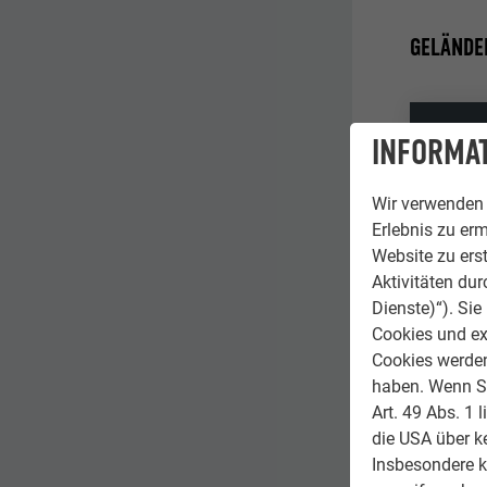
GELÄNDE
Basisgesc
INFORMAT
Wir verwenden 
Erlebnis zu erm
≤ 0,32
Website zu erst
Aktivitäten du
≤ 0,39
Dienste)“). Si
Cookies und ex
≤ 0,47
Cookies werden 
haben. Wenn Sie
≤ 0,56
Art. 49 Abs. 1 
die USA über k
Insbesondere 