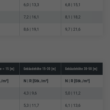
6,0 | 13,3
6,8 | 15,1
7,2 | 16,1
8,1 | 18,2
8,6 | 19,1
9,7 | 21,6
e < 15 [m]
Gebäudehöhe 15-30 [m]
Gebäudehöhe 30-50 [m]
k./m²]
N | R [Stk./m²]
N | R [Stk./m²]
4,3 | 9,6
5,0 | 11,2
5,3 | 11,7
6,1 | 13,6