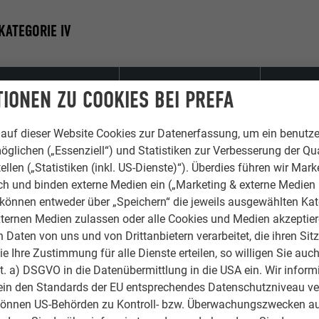
KATEGORIE IV
hwindigkeitsdruck [kN/m²]
Basisgeschwindigkeit [m/sec]
Gebäudehöh
IONEN ZU COOKIES BEI PREFA
N | R [St
auf dieser Website Cookies zur Datenerfassung, um ein benutze
öglichen („Essenziell“) und Statistiken zur Verbesserung der Qua
≤ 22,5
2,2 | 5,0
ellen („Statistiken (inkl. US-Dienste)“). Überdies führen wir Mark
rch und binden externe Medien ein („Marketing & externe Medien (
≤ 25,0
2,7 | 6,0
e können entweder über „Speichern“ die jeweils ausgewählten Ka
ternen Medien zulassen oder alle Cookies und Medien akzeptier
≤ 27,5
3,3 | 7,3
Daten von uns und von Drittanbietern verarbeitet, die ihren Sit
 Ihre Zustimmung für alle Dienste erteilen, so willigen Sie auch
≤ 30,0
3,9 | 8,7
lit. a) DSGVO in die Datenübermittlung in die USA ein. Wir inform
ein den Standards der EU entsprechendes Datenschutzniveau ve
können US-Behörden zu Kontroll- bzw. Überwachungszwecken au