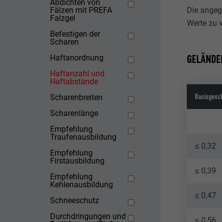
Abdichten von
Die angeg
Fälzen mit PREFA
Falzgel
Werte zu 
Befestigen der
Scharen
GELÄNDEK
Haftanordnung
Haftanzahl und
Haftabstände
Basisgesc
Scharenbreiten
Scharenlänge
Empfehlung
Traufenausbildung
≤ 0,32
Empfehlung
Firstausbildung
≤ 0,39
Empfehlung
Kehlenausbildung
≤ 0,47
Schneeschutz
Durchdringungen und
≤ 0,56