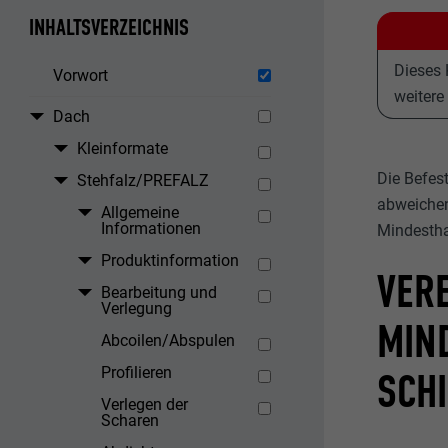
INHALTSVERZEICHNIS
Dieses 
Vorwort
weitere
Dach
Kleinformate
Die Befes
Stehfalz/PREFALZ
abweichen
Allgemeine
Informationen
Mindestha
Produktinformation
VER
Bearbeitung und
Verlegung
MIN
Abcoilen/Abspulen
Profilieren
SCH
Verlegen der
Scharen