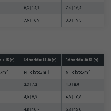
6,3 | 14,1
7,4 | 16,4
7,6 | 16,9
8,8 | 19,5
e < 15 [m]
Gebäudehöhe 15-30 [m]
Gebäudehöhe 30-50 [m]
k./m²]
N | R [Stk./m²]
N | R [Stk./m²]
3,3 | 7,3
4,0 | 8,9
4,0 | 8,9
4,8 | 10,8
4,8 | 10,7
5,8 | 13,0