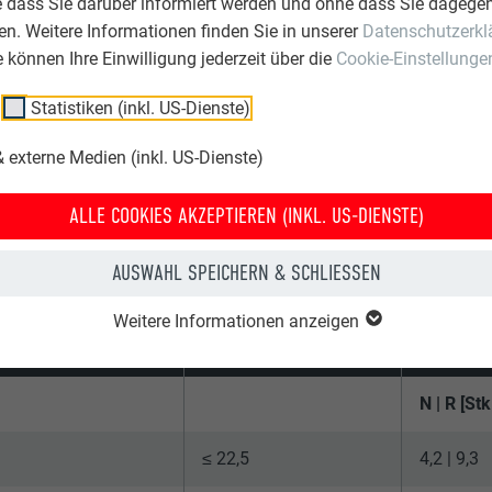
EINFACHTE BEMESSUNG
e dass Sie darüber informiert werden und ohne dass Sie dagegen
n. Weitere Informationen finden Sie in unserer
Datenschutzerkl
DESTHAFTANZAHL FÜR LANGS
ie können Ihre Einwilligung jederzeit über die
Cookie-Einstellunge
Statistiken (inkl. US-Dienste)
 externe Medien (inkl. US-Dienste)
ebenen Mindesthaftanzahlen berücksichtigen einen Teilsicherheit
verstehen. R = Randbereich (Außendruckbeiwert cpe = –2,9), N 
ALLE COOKIES AKZEPTIEREN (INKL. US-DIENSTE)
ATEGORIE II
AUSWAHL SPEICHERN & SCHLIESSEN
Weitere Informationen anzeigen
hwindigkeitsdruck [kN/m²]
Basisgeschwindigkeit [m/sec]
Gebäudehöh
N | R [St
≤ 22,5
4,2 | 9,3