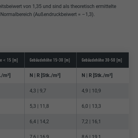
sbeiwert von 1,35 und sind als theoretisch ermittelte
= Normalbereich (Außendruckbeiwert = –1,3).
e < 15 [m]
Gebäudehöhe 15-30 [m]
Gebäudehöhe 30-50 [m]
k./m²]
N | R [Stk./m²]
N | R [Stk./m²]
4,3 | 9,7
4,9 | 10,9
5,3 | 11,8
6,0 | 13,3
6,4 | 14,2
7,2 | 16,1
7,6 | 16,9
8,6 | 19,1