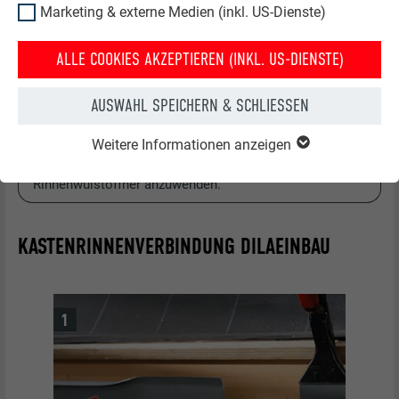
die Kastenrinne mit einer Überlappung von 80 mm
Marketing & externe Medien (inkl. US-Dienste)
ineinandergedreht (Bild 5) und die hintere Rückkantung
wieder geschlossen (Bild 6).
ALLE COOKIES AKZEPTIEREN (INKL. US-DIENSTE)
AUSWAHL SPEICHERN & SCHLIESSEN
HINWEIS
Für die Verbindung der Kastenrinne mit einem
Weitere Informationen anzeigen
Kastenrinnenwinkel ist die Variante ohne
Rinnenwulstöffner anzuwenden.
KASTENRINNENVERBINDUNG DILAEINBAU