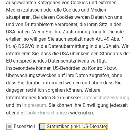
ausgewählten Kategorien von Cookies und externen
Medien zulassen oder alle Cookies und Medien
akzeptieren. Bei diesen Cookies werden Daten von uns
und von Drittanbietern verarbeitet, die ihren Sitz in den
USA haben. Wenn Sie Ihre Zustimmung für alle Dienste
erteilen, so willigen Sie auch explizit nach Art. 49 Abs. 1
lit. a) DSGVO in die Datenübermittlung in die USA ein. Wir
informieren Sie, dass die USA über kein den Standards der
EU entsprechendes Datenschutzniveau verfügt.
Insbesondere können US-Behörden zu Kontroll- bzw.
Um die Verbindung ohne Rinnenwulstöffner herstellen
Überwachungszwecken auf Ihre Daten zugreifen, ohne
zu können, wird der unten liegende Kastenrinnenwulst
dass Sie darüber informiert werden und ohne dass Sie
60 mm verlaufend ausgeklinkt (Bild 1 und 2).
dagegen rechtlich vorgehen können. Weitere
Der Wulst der darüberliegenden Kastenrinne wird 20
Informationen finden Sie in unserer
Datenschutzerklärung
mm mit der Spitzzange geöffnet (Bild 3).
und im
Impressum
. Sie können Ihre Einwilligung jederzeit
Die hintere Rückkantung ist mit einer Falzzange ca. 80
über die
Cookie-Einstellungen
widerrufen.
mm verlaufend zu öffnen (Bild 4).
Rinnenverbindung mittels PREFA Spezialkleber oder
Essenziell
Statistiken (inkl. US-Dienste)
PREFA Spezialsilikon abdichten. Anschließend wird