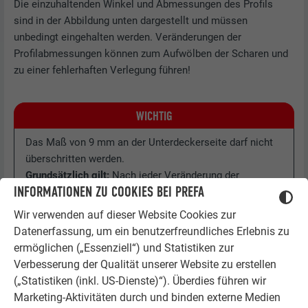
Die einzuhaltenden Winkel und Abmessungen des Profils
sind in der Abbildung unten dargestellt und müssen
unbedingt eingehalten werden. Veränderungen der
Profilabmessungen können zum Aufwölben der Scharen und
zu einer fehlerhaften Verlegung führen!
WICHTIG
Das Maß von 9 mm an der Unterdeckerseite darf nicht
überschritten werden.
Grundsätzlich gilt:
Nach jeder Veränderung der
INFORMATIONEN ZU COOKIES BEI PREFA
Maschinen-Einstellung müssen die Maße und Winkel an
einer Testschare aus dem jeweils vorgesehenen
Wir verwenden auf dieser Website Cookies zur
Material sorgfältig überprüft werden, bevor die
Datenerfassung, um ein benutzerfreundliches Erlebnis zu
Serienfertigung beginnt.
ermöglichen („Essenziell“) und Statistiken zur
Verbesserung der Qualität unserer Website zu erstellen
(„Statistiken (inkl. US-Dienste)“). Überdies führen wir
Marketing-Aktivitäten durch und binden externe Medien