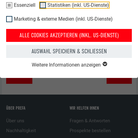
HINWEIS
Essenziell
Statistiken (inkl. US-Dienste)
Bei blanken PREFALZ Bahnen sind zusätzliche
Marketing & externe Medien (inkl. US-Dienste)
Maßnahmen einzuhalten. Um ein problemloses Gleiten
durch die zahlreichen Walzen zu ermöglichen, ist das
ALLE COOKIES AKZEPTIEREN (INKL. US-DIENSTE)
blanke Aluminiumband mit einem leicht abbaubaren,
biologischen Öl (z. B. WD 40) beidseitig der Profilierung
AUSWAHL SPEICHERN & SCHLIESSEN
ausreichend zu schmieren.
Weitere Informationen anzeigen
ZURÜCK
WEITER
ÜBER PREFA
WIR HELFEN IHNEN
Über uns
Fragen & Antworten
Nachhaltigkeit
Prospekte bestellen