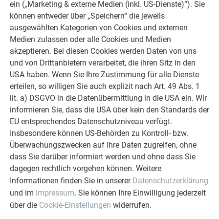
ein („Marketing & externe Medien (inkl. US-Dienste)“). Sie
können entweder über „Speichern“ die jeweils
ausgewählten Kategorien von Cookies und externen
Medien zulassen oder alle Cookies und Medien
akzeptieren. Bei diesen Cookies werden Daten von uns
und von Drittanbietern verarbeitet, die ihren Sitz in den
USA haben. Wenn Sie Ihre Zustimmung für alle Dienste
erteilen, so willigen Sie auch explizit nach Art. 49 Abs. 1
lit. a) DSGVO in die Datenübermittlung in die USA ein. Wir
informieren Sie, dass die USA über kein den Standards der
EU entsprechendes Datenschutzniveau verfügt.
Insbesondere können US-Behörden zu Kontroll- bzw.
Winkel und Abmessungen am Doppelstehfalzprofil (A =
Überwachungszwecken auf Ihre Daten zugreifen, ohne
Achsmaß)
dass Sie darüber informiert werden und ohne dass Sie
dagegen rechtlich vorgehen können. Weitere
Je nach verwendetem Profiliersystem können die
Informationen finden Sie in unserer
Datenschutzerklärung
Abmessungen geringfügig variieren.
und im
Impressum
. Sie können Ihre Einwilligung jederzeit
über die
Cookie-Einstellungen
widerrufen.