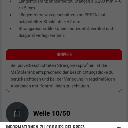
Längentoleranz unbearbeitet, Stangen à 6.200 mm = -0
/ +5 mm
Längentoleranz zugeschnitten von PREFA laut
beigestellter Stückliste = ±2 mm
Strangpressprofile können horizontal, vertikal und
diagonal verlegt werden.
HINWEIS
Bei pulverbeschichteten Strangpressprofilen ist die
Maßtoleranz entsprechend der Beschichtungsdicke zu
berücksichtigen und bei der Verlegung in regelmäßigen
Abständen mit Kontrolllinien zu schnüren.
Welle 10/50
INFORMATIONEN ZU COOKIES BEI PREFA