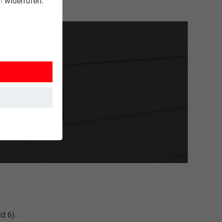
n
widerrufen.
d 6).