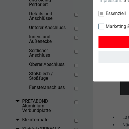
Impressum
. S
Perforiert
Essenziell
Details und
Anschlüsse
Marketing &
Unterer Anschluss
Innen- und
Außenecke
Seitlicher
Anschluss
Oberer Abschluss
Stoßblech /
Stoßfuge
Fensteranschluss
PREFABOND
Aluminium
Verbundplatte
Las
Kleinformate
Näc
Stehfalz/PREFALZ