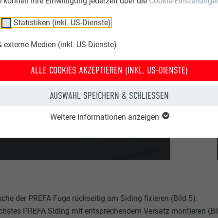
ie können Ihre Einwilligung jederzeit über die
Cookie-Einstellunge
Statistiken (inkl. US-Dienste)
 externe Medien (inkl. US-Dienste)
ALLE COOKIES AKZEPTIEREN (INKL. US-DIENSTE)
AUSWAHL SPEICHERN & SCHLIESSEN
Weitere Informationen anzeigen
che der PREFA Fuge rückseitig am Siding fixieren (Bild 5).
hstes PREFA Siding mit entsprechendem Versatz montieren (Bil