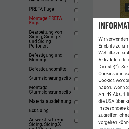
PREFA Fuge
Montage PREFA
INFORMAT
Fuge
Bearbeitung von
Siding, Siding.X
Wir verwenden 
und Siding
Perforiert
Erlebnis zu erm
Website zu erst
Befestigung und
Montage
Aktivitäten du
Dienste)“). Si
Befestigungsmittel
Cookies und ex
Sturmsicherungsclip
Cookies werden 
Montage
haben. Wenn Sie
Sturmsicherungsclip
Art. 49 Abs. 1 
Materialausdehnung
die USA über k
Sid
Insbesondere 
Ecksiding
3).
zugreifen, ohn
Näc
Auswechseln von
vorgehen könne
Siding, Siding.X
und Siding