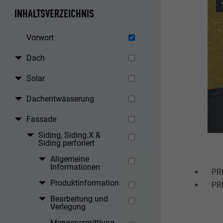
INHALTSVERZEICHNIS
Vorwort
Dach
Solar
Dachentwässerung
Fassade
Siding, Siding.X &
Siding perforiert
Allgemeine
Informationen
PRE
Produktinformation
PRE
Bearbeitung und
Verlegung
Mengenermittlung