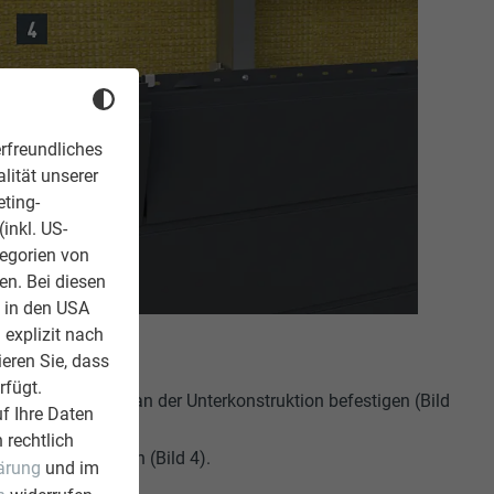
rfreundliches
lität unserer
eting-
inkl. US-
tegorien von
en. Bei diesen
z in den USA
 explizit nach
ieren Sie, dass
rfügt.
en montieren und an der Unterkonstruktion befestigen (Bild
f Ihre Daten
 rechtlich
REFA Fuge stecken (Bild 4).
ärung
und im