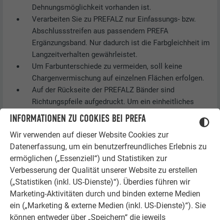
Dehnungsmöglichkeit vorhanden ist.
Verarbeiten Sie zu PREFALZ nur Einfassungs- bzw.
Abschlussstreifen aus passendem PREFA
Ergänzungsband. Nur dadurch ist die Farbgleichheit im
Langzeitverhalten gewährleistet.
Um Farbunterschiede zu vermeiden, soll keine
Chargenvermischung auf einzelnen Flächen erfolgen.
Auf der Rückseite der PREFALZ Bänder sind
Richtungspfeile aufgedruckt. Um ein einheitliches
Erscheinungsbild zu erzielen, achten Sie unbedingt
INFORMATIONEN ZU COOKIES BEI PREFA
darauf, dass die Pfeilrichtung auf jeder Fläche
Wir verwenden auf dieser Website Cookies zur
einheitlich ausgerichtet ist.
Datenerfassung, um ein benutzerfreundliches Erlebnis zu
Bei PREFA Deckungen über dickeren Trennlagen
ermöglichen („Essenziell“) und Statistiken zur
benötigen Sie längere Rillennägel (z. B. 2,8/40).
Verbesserung der Qualität unserer Website zu erstellen
Das Überstreichen oder Ausbessern von Kratzern auf
(„Statistiken (inkl. US-Dienste)“). Überdies führen wir
bandbeschichteten Aluminiumprodukten ist aufgrund
Marketing-Aktivitäten durch und binden externe Medien
der Korrosionsbeständigkeit von Aluminium nicht
ein („Marketing & externe Medien (inkl. US-Dienste)“). Sie
erforderlich. Beim Ausbessern von Kratzern kann es
können entweder über „Speichern“ die jeweils
aufgrund unterschiedlicher Lackqualitäten der