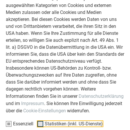
ausgewählten Kategorien von Cookies und externen
Ausbesserungslacke/-stifte zu Farbunterschieden
Medien zulassen oder alle Cookies und Medien
kommen.
akzeptieren. Bei diesen Cookies werden Daten von uns
Die Verarbeitungstemperatur sollte 0 °C nicht
und von Drittanbietern verarbeitet, die ihren Sitz in den
unterschreiten.
USA haben. Wenn Sie Ihre Zustimmung für alle Dienste
Geringfügige Farbabweichungen sind kein
erteilen, so willigen Sie auch explizit nach Art. 49 Abs. 1
Qualitätsmangel. Kleine Kratzspuren sind
lit. a) DSGVO in die Datenübermittlung in die USA ein. Wir
verarbeitungsbedingt möglich und beeinträchtigen die
informieren Sie, dass die USA über kein den Standards der
Funktion und Haltbarkeit nicht.
EU entsprechendes Datenschutzniveau verfügt.
Eindeckungen und Bekleidungen aus PREFALZ sind
Insbesondere können US-Behörden zu Kontroll- bzw.
„nicht selbsttragende Profile“ und besitzen keine
Überwachungszwecken auf Ihre Daten zugreifen, ohne
absolut plane Oberfläche. Es handelt sich hierbei um
dass Sie darüber informiert werden und ohne dass Sie
die für Dünnblech typische Verformung. Eine leichte
dagegen rechtlich vorgehen können. Weitere
Wellenbildung ist für alle Dünnbleche charakteristisch
Informationen finden Sie in unserer
Datenschutzerklärung
und stellt keinen Mangel dar.
und im
Impressum
. Sie können Ihre Einwilligung jederzeit
Beachten Sie unbedingt die Einhaltung und Kontrolle
über die
Cookie-Einstellungen
widerrufen.
aller Sicherheitsmaßnahmen vor Beginn Ihrer Arbeit.
Verwenden Sie alle erforderlichen
Essenziell
Statistiken (inkl. US-Dienste)
Sicherheitsmaßnahmen wie Fassadengerüste und