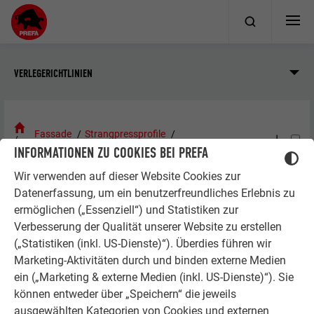
VERLEGERICHTLINIEN
Fassade
Strangpressprofile
INFORMATIONEN ZU COOKIES BEI PREFA
Bearbeitung und Verlegung
Details und Anschlüsse
Wir verwenden auf dieser Website Cookies zur
Datenerfassung, um ein benutzerfreundliches Erlebnis zu
DETAILS UND ANSCHLÜSSE
ermöglichen („Essenziell“) und Statistiken zur
Verbesserung der Qualität unserer Website zu erstellen
(„Statistiken (inkl. US-Dienste)“). Überdies führen wir
Marketing-Aktivitäten durch und binden externe Medien
HINWEIS
ein („Marketing & externe Medien (inkl. US-Dienste)“). Sie
können entweder über „Speichern“ die jeweils
Sämtliche Ausführungsdetails wie z. B. Fensterbank,
ausgewählten Kategorien von Cookies und externen