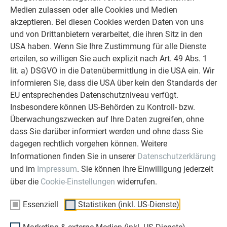
Fenstersturz, Fensterlaibung bis hin zur Attika finden Sie
Medien zulassen oder alle Cookies und Medien
in den PREFA Standarddetails und im PREFA
akzeptieren. Bei diesen Cookies werden Daten von uns
Planungsleitfaden Fassade.
und von Drittanbietern verarbeitet, die ihren Sitz in den
USA haben. Wenn Sie Ihre Zustimmung für alle Dienste
erteilen, so willigen Sie auch explizit nach Art. 49 Abs. 1
ZURÜCK
WEITER
lit. a) DSGVO in die Datenübermittlung in die USA ein. Wir
informieren Sie, dass die USA über kein den Standards der
EU entsprechendes Datenschutzniveau verfügt.
Insbesondere können US-Behörden zu Kontroll- bzw.
ÜBER PREFA
WIR HELFEN IHNEN
Überwachungszwecken auf Ihre Daten zugreifen, ohne
dass Sie darüber informiert werden und ohne dass Sie
Über uns
Fragen & Antworten
dagegen rechtlich vorgehen können. Weitere
Nachhaltigkeit
Prospekte bestellen
Informationen finden Sie in unserer
Datenschutzerklärung
und im
Impressum
. Sie können Ihre Einwilligung jederzeit
Karriere
Angebot anfordern
über die
Cookie-Einstellungen
widerrufen.
Presse
Kontakt
Partner
Erfahrungen
Essenziell
Statistiken (inkl. US-Dienste)
Zertifikate
Beschwerden &