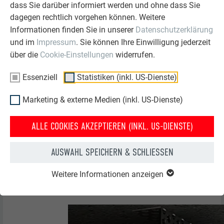
dass Sie darüber informiert werden und ohne dass Sie
dagegen rechtlich vorgehen können. Weitere
Informationen finden Sie in unserer
Datenschutzerklärung
und im
Impressum
. Sie können Ihre Einwilligung jederzeit
HINWEIS
über die
Cookie-Einstellungen
widerrufen.
Sie können alternativ zu einer PREFA Patentniete die
Essenziell
Statistiken (inkl. US-Dienste)
Strangpressprofile auch an den Haltewinkeln kleben.
Achten Sie bei der Montage auf die Auslegung von Fest-
Marketing & externe Medien (inkl. US-Dienste)
und Gleitpunkten, sodass die Materialausdehnung
ungehindert erfolgen kann.
ALLE COOKIES AKZEPTIEREN (INKL. US-DIENSTE)
AUSWAHL SPEICHERN & SCHLIESSEN
Bei einem vertikalen Strangpressprofil montieren Sie ein
Taschenprofil anstatt eines Haltewinkels.
Weitere Informationen anzeigen