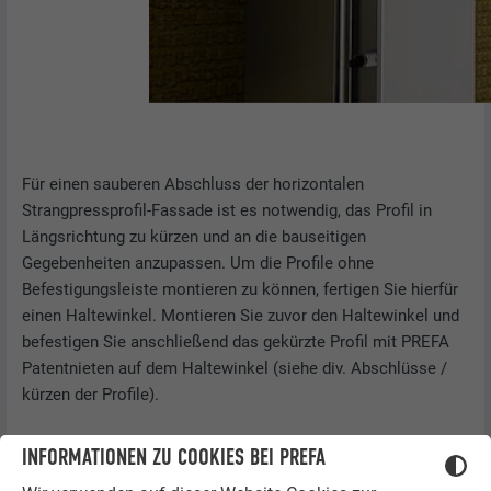
Für einen sauberen Abschluss der horizontalen
Strangpressprofil-Fassade ist es notwendig, das Profil in
Längsrichtung zu kürzen und an die bauseitigen
Gegebenheiten anzupassen. Um die Profile ohne
Befestigungsleiste montieren zu können, fertigen Sie hierfür
einen Haltewinkel. Montieren Sie zuvor den Haltewinkel und
befestigen Sie anschließend das gekürzte Profil mit PREFA
Patentnieten auf dem Haltewinkel (siehe div. Abschlüsse /
kürzen der Profile).
INFORMATIONEN ZU COOKIES BEI PREFA