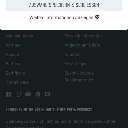
AUSWAHL SPEICHERN & SCHLIESSEN
ÜBER PREFA
WIR HELFEN IHNEN
Weitere Informationen anzeigen
Über uns
Fragen & Antworten
Nachhaltigkeit
Prospekte bestellen
Karriere
Angebot anfordern
Presse
Kontakt
Partner
Erfahrungen
Zertifikate
Beschwerden &
Reklamationen
Compliance
ENTDECKEN SIE DIE VIELEN VORTEILE DER PREFA PRODUKTE
Überzeugen Sie sich jetzt selbst! Einfach die gewünschten