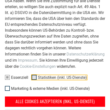
USA haben. Wenn Sie Ihre Zustimmung für alle Dienste
erteilen, so willigen Sie auch explizit nach Art. 49 Abs. 1
lit. a) DSGVO in die Datenübermittlung in die USA ein. Wir
informieren Sie, dass die USA über kein den Standards der
EU entsprechendes Datenschutzniveau verfügt.
Insbesondere können US-Behörden zu Kontroll- bzw.
Schema Verkabelung
Überwachungszwecken auf Ihre Daten zugreifen, ohne
dass Sie darüber informiert werden und ohne dass Sie
dagegen rechtlich vorgehen können. Weitere
Bitte beachten Sie, dass die Zu- und Ableitungen,
Informationen finden Sie in unserer
Datenschutzerklärung
Verbindungsleitungen sowie Potentialausgleichsleitungen in
und im
Impressum
. Sie können Ihre Einwilligung jederzeit
einem UV-beständigen Elektroinstallationsrohr zu führen
über die
Cookie-Einstellungen
widerrufen.
sind. Es dürfen keine ungeschützten Leitungen direkt auf der
Dachfläche aufliegen. Die entsprechende Ausführung ist mit
Essenziell
Statistiken (inkl. US-Dienste)
dem ausführenden Elektriker abzuklären.
Marketing & externe Medien (inkl. US-Dienste)
ZURÜCK
WEITER
ALLE COOKIES AKZEPTIEREN (INKL. US-DIENSTE)