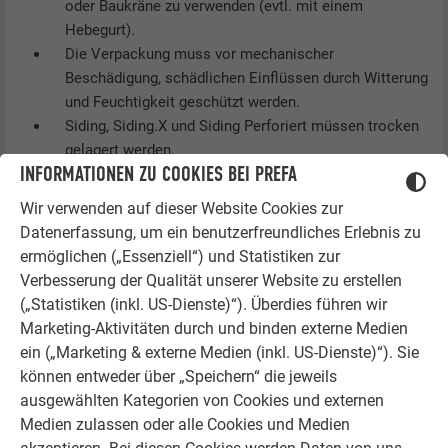
oder Baukräne zu verwenden (evtl. mit einem
Hebegurt).
Die Verpackung muss vor mechanischer
Beschädigung, schädlichen Einflüssen durch Witterung
und Feuchtigkeit geschützt werden.
Siding, Siding.X und Siding Perforiert müssen trocken
gelagert werden.
INFORMATIONEN ZU COOKIES BEI PREFA
Achten Sie darauf, Siding, Siding.X und Siding
Perforiert im Freien nur mit Abdeckung und
Wir verwenden auf dieser Website Cookies zur
ausreichender Belüftung zu lagern.
Datenerfassung, um ein benutzerfreundliches Erlebnis zu
Um Verformungen zu vermeiden, sind Siding, Siding.X
ermöglichen („Essenziell“) und Statistiken zur
und Siding Perforiert an mehreren Stellen über die
Verbesserung der Qualität unserer Website zu erstellen
gesamte Länge zu stützen (z. B. mit Holzlatten),
(„Statistiken (inkl. US-Dienste)“). Überdies führen wir
sodass sie eben aufliegen.
Marketing-Aktivitäten durch und binden externe Medien
Belasten Sie Siding, Siding.X und Siding Perforiert
ein („Marketing & externe Medien (inkl. US-Dienste)“). Sie
nicht mit schweren Gegenständen.
können entweder über „Speichern“ die jeweils
ausgewählten Kategorien von Cookies und externen
HANDLING
Medien zulassen oder alle Cookies und Medien