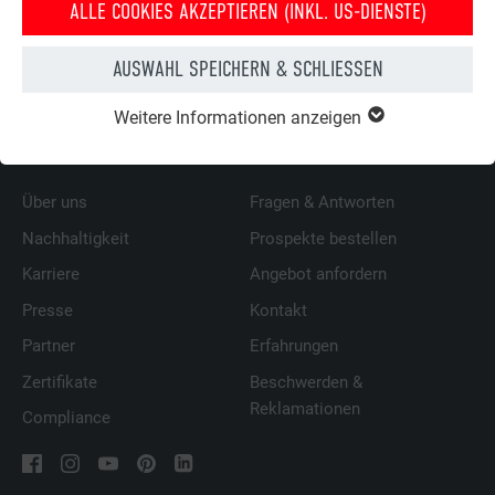
ALLE COOKIES AKZEPTIEREN (INKL. US-DIENSTE)
ZURÜCK
WEITER
AUSWAHL SPEICHERN & SCHLIESSEN
Weitere Informationen anzeigen
ÜBER PREFA
WIR HELFEN IHNEN
Über uns
Fragen & Antworten
Nachhaltigkeit
Prospekte bestellen
Karriere
Angebot anfordern
Presse
Kontakt
Partner
Erfahrungen
Zertifikate
Beschwerden &
Reklamationen
Compliance