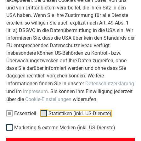
akzeptieren. Bei diesen Cookies werden Daten von uns
Unmittelbar nach Erhalt der Lieferung: Prüfen Sie die
und von Drittanbietern verarbeitet, die ihren Sitz in den
Palette auf sichtbare Schäden.
USA haben. Wenn Sie Ihre Zustimmung für alle Dienste
Beim Entpacken der Palette: Prüfen Sie Siding,
erteilen, so willigen Sie auch explizit nach Art. 49 Abs. 1
Siding.X und Siding Perforiert auf Beschädigungen.
lit. a) DSGVO in die Datenübermittlung in die USA ein. Wir
Das Entpacken und Verpacken muss an einem
informieren Sie, dass die USA über kein den Standards der
sauberen Ort durchgeführt werden.
EU entsprechendes Datenschutzniveau verfügt.
Um Beschädigungen zu vermeiden, Siding, Siding.X
Insbesondere können US-Behörden zu Kontroll- bzw.
und Siding Perforiert anheben und nicht über Kanten
Überwachungszwecken auf Ihre Daten zugreifen, ohne
ziehen oder schieben.
dass Sie darüber informiert werden und ohne dass Sie
Wahlweise und abhängig von der Farbe werden Siding,
dagegen rechtlich vorgehen können. Weitere
Siding.X und Siding Perforiert mit einer Schutzfolie
Informationen finden Sie in unserer
Datenschutzerklärung
ausgeliefert. Wir machen darauf aufmerksam, dass die
und im
Impressum
. Sie können Ihre Einwilligung jederzeit
Schutzfolie vor der Montage entfernt werden muss,
über die
Cookie-Einstellungen
widerrufen.
bei Lagerung spätestens jedoch nach 4 Wochen.
Bei punktueller Ablösung der Schutzfolie (z. B.
Essenziell
Statistiken (inkl. US-Dienste)
während der Bearbeitung oder der Montage) können
im Laufe der Zeit Schmutzränder entstehen, die
Marketing & externe Medien (inkl. US-Dienste)
schwer oder gar nicht mehr entfernt werden können.