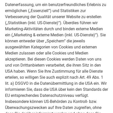
Dachschindel DS.19 einjustieren und in die Fälze
Datenerfassung, um ein benutzerfreundliches Erlebnis zu
einschieben (Bild 2).
ermöglichen („Essenziell“) und Statistiken zur
Befestigen Sie die Dachschindel DS.19 nur an der
Verbesserung der Qualität unserer Website zu erstellen
ausgestanzten, mit „H“ gekennzeichneten Einkerbung
(„Statistiken (inkl. US-Dienste)“). Überdies führen wir
mit einem Patenthaft und einem mitgelieferten
Marketing-Aktivitäten durch und binden externe Medien
Rillennagel 2,8/25 (siehe Abbildung im Kapitel
ein („Marketing & externe Medien (inkl. US-Dienste)“). Sie
Deckrichtung und Befestigung
).
können entweder über „Speichern“ die jeweils
An den schräg nach unten laufenden Fälzen dürfen
ausgewählten Kategorien von Cookies und externen
keine Hafte gesetzt werden (Gefahr einer
Medien zulassen oder alle Cookies und Medien
Kapillarwirkung).
akzeptieren. Bei diesen Cookies werden Daten von uns
Die Markierung am unteren Schindelumschlag
und von Drittanbietern verarbeitet, die ihren Sitz in den
kennzeichnet die Lage des schräg nach unten
USA haben. Wenn Sie Ihre Zustimmung für alle Dienste
laufenden Falzes der darauffolgenden Dachschindel
erteilen, so willigen Sie auch explizit nach Art. 49 Abs. 1
DS.19 (Bild 3).
lit. a) DSGVO in die Datenübermittlung in die USA ein. Wir
Die beiden Markierungen am schrägen Falz der
informieren Sie, dass die USA über kein den Standards der
Dachschindel DS.19 markieren das untere bzw. obere
EU entsprechendes Datenschutzniveau verfügt.
Ende der Sicke am oberen Schindelumschlag der
Insbesondere können US-Behörden zu Kontroll- bzw.
darunterliegenden Dachschindel DS.19 (Bild 3).
Überwachungszwecken auf Ihre Daten zugreifen, ohne
Halten Sie alle Markierungen genau ein.