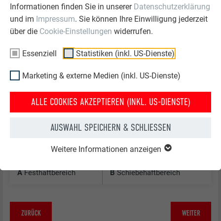
Informationen finden Sie in unserer
Datenschutzerklärung
und im
Impressum
. Sie können Ihre Einwilligung jederzeit
über die
Cookie-Einstellungen
widerrufen.
Essenziell
Statistiken (inkl. US-Dienste)
Marketing & externe Medien (inkl. US-Dienste)
ALLE COOKIES AKZEPTIEREN (INKL. US-DIENSTE)
AUSWAHL SPEICHERN & SCHLIESSEN
Festhaftbereich
Weitere Informationen anzeigen
A
Festhaftbereich
B
Schiebehaftbereich
ZURÜCK
WEITER