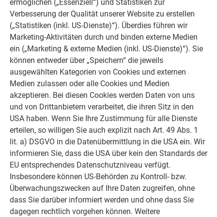
ermöglichen („Essenziell“) und Statistiken zur
> 10°–30° (> 18 %–58
am oberen Viertelpunkt der
Verbesserung der Qualität unserer Website zu erstellen
%)
Schar
(„Statistiken (inkl. US-Dienste)“). Überdies führen wir
Marketing-Aktivitäten durch und binden externe Medien
> 30° (> 58 %)
am oberen Ende der Schar
ein („Marketing & externe Medien (inkl. US-Dienste)“). Sie
können entweder über „Speichern“ die jeweils
* Dachdurchbrüche können die Lage des Festpunktbereiches
ausgewählten Kategorien von Cookies und externen
verändern.
Medien zulassen oder alle Cookies und Medien
akzeptieren. Bei diesen Cookies werden Daten von uns
und von Drittanbietern verarbeitet, die ihren Sitz in den
USA haben. Wenn Sie Ihre Zustimmung für alle Dienste
erteilen, so willigen Sie auch explizit nach Art. 49 Abs. 1
lit. a) DSGVO in die Datenübermittlung in die USA ein. Wir
informieren Sie, dass die USA über kein den Standards der
EU entsprechendes Datenschutzniveau verfügt.
Insbesondere können US-Behörden zu Kontroll- bzw.
Überwachungszwecken auf Ihre Daten zugreifen, ohne
dass Sie darüber informiert werden und ohne dass Sie
dagegen rechtlich vorgehen können. Weitere