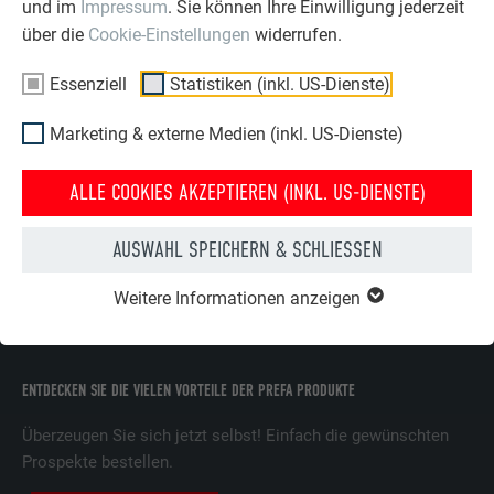
und im
Impressum
. Sie können Ihre Einwilligung jederzeit
ÜBER PREFA
WIR HELFEN IHNEN
über die
Cookie-Einstellungen
widerrufen.
Über uns
Fragen & Antworten
Essenziell
Statistiken (inkl. US-Dienste)
Nachhaltigkeit
Prospekte bestellen
Marketing & externe Medien (inkl. US-Dienste)
Karriere
Angebot anfordern
Presse
Kontakt
ALLE COOKIES AKZEPTIEREN (INKL. US-DIENSTE)
Partner
Erfahrungen
AUSWAHL SPEICHERN & SCHLIESSEN
Zertifikate
Beschwerden &
Reklamationen
Compliance
Weitere Informationen anzeigen
ENTDECKEN SIE DIE VIELEN VORTEILE DER PREFA PRODUKTE
Überzeugen Sie sich jetzt selbst! Einfach die gewünschten
Prospekte bestellen.