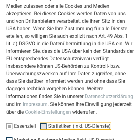
Fenstersturz, Fensterlaibung bis hin zur Attika finden Sie
Medien zulassen oder alle Cookies und Medien
in den PREFA Standarddetails und im PREFA
akzeptieren. Bei diesen Cookies werden Daten von uns
Planungsleitfaden Fassade.
und von Drittanbietern verarbeitet, die ihren Sitz in den
USA haben. Wenn Sie Ihre Zustimmung für alle Dienste
erteilen, so willigen Sie auch explizit nach Art. 49 Abs. 1
ZURÜCK
WEITER
lit. a) DSGVO in die Datenübermittlung in die USA ein. Wir
informieren Sie, dass die USA über kein den Standards der
EU entsprechendes Datenschutzniveau verfügt.
Insbesondere können US-Behörden zu Kontroll- bzw.
ÜBER PREFA
WIR HELFEN IHNEN
Überwachungszwecken auf Ihre Daten zugreifen, ohne
dass Sie darüber informiert werden und ohne dass Sie
Über uns
Fragen & Antworten
dagegen rechtlich vorgehen können. Weitere
Nachhaltigkeit
Prospekte bestellen
Informationen finden Sie in unserer
Datenschutzerklärung
und im
Impressum
. Sie können Ihre Einwilligung jederzeit
Karriere
Angebot anfordern
über die
Cookie-Einstellungen
widerrufen.
Presse
Kontakt
Partner
Erfahrungen
Essenziell
Statistiken (inkl. US-Dienste)
Zertifikate
Beschwerden &