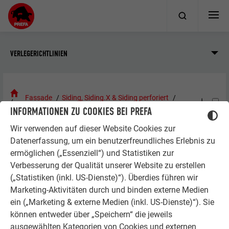
VERLEGERICHTLINIEN
Fassade
Siding, Siding.X & Siding perforiert
INFORMATIONEN ZU COOKIES BEI PREFA
Bearbeitung und Verlegung
Details und Anschlüsse
Wir verwenden auf dieser Website Cookies zur
Datenerfassung, um ein benutzerfreundliches Erlebnis zu
DETAILS UND ANSCHLÜSSE
ermöglichen („Essenziell“) und Statistiken zur
Verbesserung der Qualität unserer Website zu erstellen
(„Statistiken (inkl. US-Dienste)“). Überdies führen wir
Marketing-Aktivitäten durch und binden externe Medien
HINWEIS
ein („Marketing & externe Medien (inkl. US-Dienste)“). Sie
können entweder über „Speichern“ die jeweils
Sämtliche Ausführungsdetails wie z. B. Fensterbank,
ausgewählten Kategorien von Cookies und externen