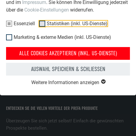
und im
Impressum
. Sie können Ihre Einwilligung jederzeit
ÜBER PREFA
WIR HELFEN IHNEN
über die
Cookie-Einstellungen
widerrufen.
Über uns
Fragen & Antworten
Essenziell
Statistiken (inkl. US-Dienste)
Nachhaltigkeit
Prospekte bestellen
Marketing & externe Medien (inkl. US-Dienste)
Karriere
Angebot anfordern
Presse
Kontakt
ALLE COOKIES AKZEPTIEREN (INKL. US-DIENSTE)
Partner
Erfahrungen
AUSWAHL SPEICHERN & SCHLIESSEN
Zertifikate
Beschwerden &
Reklamationen
Compliance
Weitere Informationen anzeigen
ENTDECKEN SIE DIE VIELEN VORTEILE DER PREFA PRODUKTE
Überzeugen Sie sich jetzt selbst! Einfach die gewünschten
Prospekte bestellen.