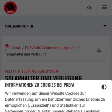
VERLEGERICHTLINIEN
Solar
PREVARIO Solarmontagesystem
Solarhalter und Verlegung
PREVARIO SOLARMONTAGESYSTEM
SOLARHALTER UND VERLEGUNG
INFORMATIONEN ZU COOKIES BEI PREFA
Wir verwenden auf dieser Website Cookies zur
PREVARIO 3.S
Datenerfassung, um ein benutzerfreundliches Erlebnis zu
ermöglichen („Essenziell“) und Statistiken zur
Verbesserung der Qualität unserer Website zu erstellen